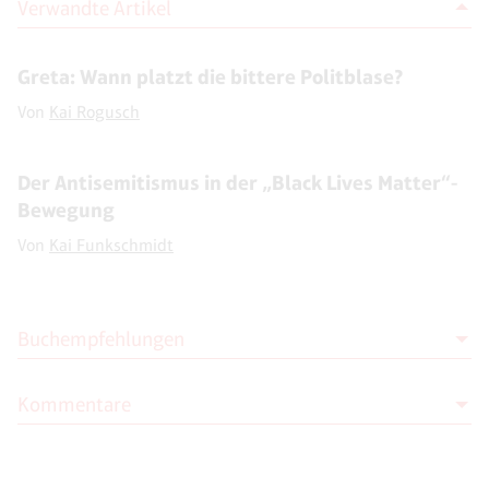
Verwandte Artikel
Greta: Wann platzt die bittere Politblase?
Von
Kai Rogusch
Der Antisemitismus in der „Black Lives Matter“-
Bewegung
Von
Kai Funkschmidt
Buchempfehlungen
Kommentare
Matthias Heitmann
Entcoronialisiert Euch!:
Befreiungsschläge aus dem mentalen
Moderation