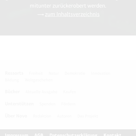
mitunter zurückerobert werden.
zum Inhaltsverzeichnis
Ressorts
Freiheit
Natur
Demokratie
Innovation
Bildung
Weltgeschehen
Bücher
Aktuelle Ausgabe
Kaufen
Unterstützen
Spenden
Fördern
Über Novo
Redaktion
Autoren
Das Projekt
Impressum
AGB
Datenschutzerklärung
Kontakt