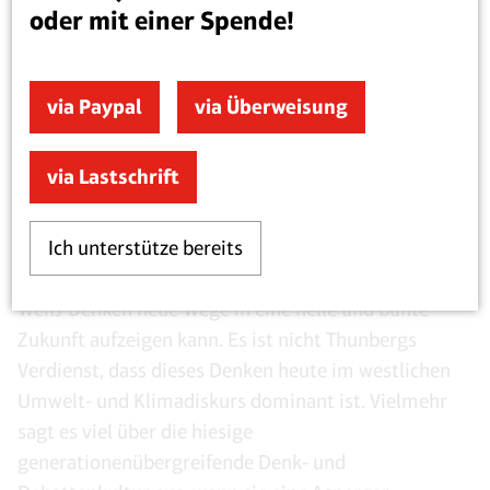
oder mit einer Spende!
Diese Denkweise von Greta Thunberg zeigt sich bis
heute unverändert. Sie ist dafür auch nicht zu
kritisieren – die Gedanken sind frei. Zudem ist ihr
via Paypal
via Überweisung
Denken eindeutig mit ihrer Erkrankung in
Verbindung zu bringen. Dafür kann Greta Thunberg
via Lastschrift
nichts, und sie kann wohl auch nicht anders.
Allerdings muss eine Welt, die ja nicht nur
vielschichtig und bunt ist, sondern es auch bleiben
Ich unterstütze bereits
will, sich die Frage stellen, ob ausgerechnet Schwarz-
Weiß-Denken neue Wege in eine helle und bunte
Zukunft aufzeigen kann. Es ist nicht Thunbergs
Verdienst, dass dieses Denken heute im westlichen
Umwelt- und Klimadiskurs dominant ist. Vielmehr
sagt es viel über die hiesige
generationenübergreifende Denk- und