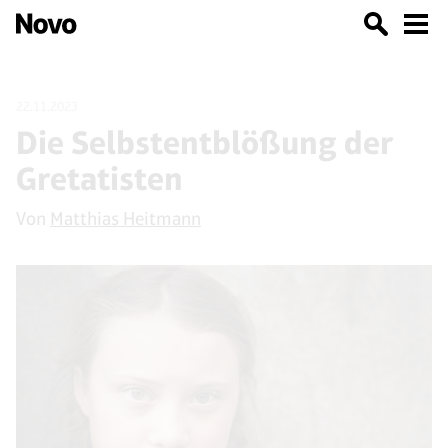
22.11.2023
Die Selbstentblößung der
Gretatisten
Von
Matthias Heitmann