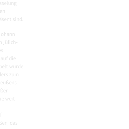
esselung
den
sent sind.
 Johann
 Jülich-
es
auf die
pelt wurde.
llers zum
Preußens
oßen
ie weit
f
ßen, das