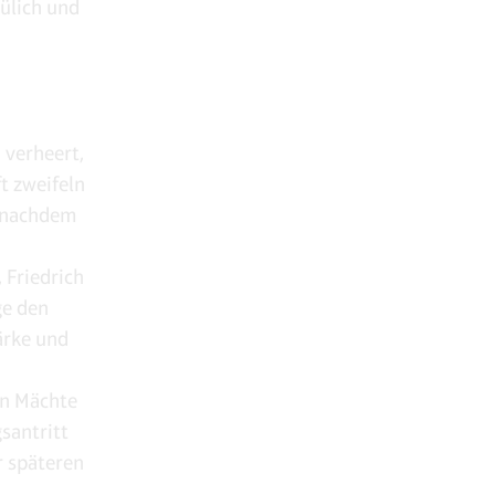
ülich und
 verheert,
t zweifeln
, nachdem
 Friedrich
ge den
tärke und
en Mächte
santritt
r späteren