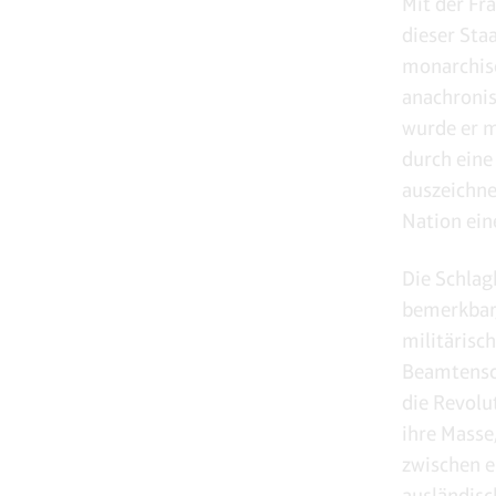
Mit der Fr
dieser Sta
monarchisc
anachronis
wurde er m
durch eine
auszeichnet
Nation ein
Die Schlag
bemerkbar,
militärisc
Beamtensch
die Revolu
ihre Masse
zwischen e
ausländisc