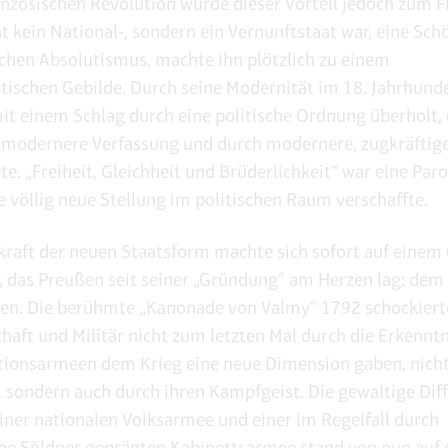
anzösischen Revolution wurde dieser Vorteil jedoch zum F
at kein National-, sondern ein Vernunftstaat war, eine Sc
hen Absolutismus, machte ihn plötzlich zu einem
tischen Gebilde. Durch seine Modernität im 18. Jahrhunde
it einem Schlag durch eine politische Ordnung überholt, 
 modernere Verfassung und durch modernere, zugkräftige
e. „Freiheit, Gleichheit und Brüderlichkeit“ war eine Parol
e völlig neue Stellung im politischen Raum verschaffte.
kraft der neuen Staatsform machte sich sofort auf einem
 das Preußen seit seiner „Gründung“ am Herzen lag: dem
hen. Die berühmte „Kanonade von Valmy“ 1792 schockiert
aft und Militär nicht zum letzten Mal durch die Erkenntn
tionsarmeen dem Krieg eine neue Dimension gaben, nicht
, sondern auch durch ihren Kampfgeist. Die gewaltige Dif
iner nationalen Volksarmee und einer im Regelfall durch
he Söldner geprägten Kabinettsarmee stand von nun auf