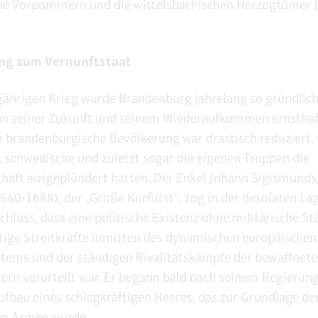
he Vorpommern und die wittelsbachischen Herzogtümer J
ng zum Vernunftstaat
jährigen Krieg wurde Brandenburg jahrelang so gründlich
n seiner Zukunft und seinem Wiederaufkommen ernsthaf
e brandenburgische Bevölkerung war drastisch reduziert
e, schwedische und zuletzt sogar die eigenen Truppen die
haft ausgeplündert hatten. Der Enkel Johann Sigismunds,
640-1688), der „Große Kurfürst“, zog in der desolaten La
chluss, dass eine politische Existenz ohne militärische S
tige Streitkräfte inmitten des dynamischen europäischen
tems und der ständigen Rivalitätskämpfe der bewaffnet
ern verurteilt war. Er begann bald nach seinem Regierung
fbau eines schlagkräftigen Heeres, das zur Grundlage de
en Armee wurde.