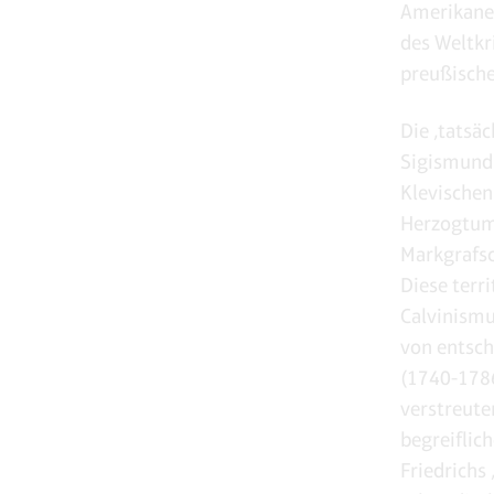
Amerikaner
des Weltkr
preußische
Die ‚tatsä
Sigismund 
Klevischen
Herzogtums
Markgrafsc
Diese terr
Calvinismu
von entsch
(1740-1786
verstreute
begreiflic
Friedrichs