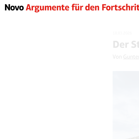
18.03.2026
Der S
Von
Gunte