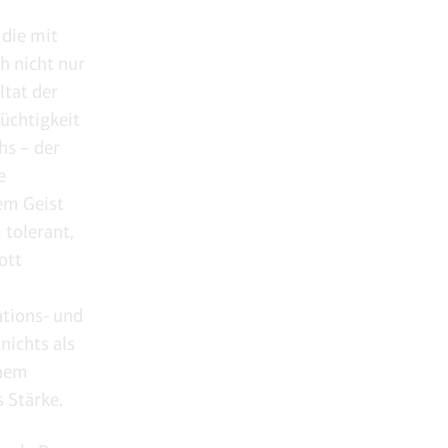
die mit
h nicht nur
ltat der
üchtigkeit
hs – der
e
em Geist
 tolerant,
ott
ations- und
nichts als
inem
 Stärke.