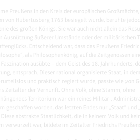
me Preußens in den Kreis der europäischen Großmächte, 
n von Hubertusberg 1763 besiegelt wurde, beruhte jedoc
nie des großen Königs. Sie war auch nicht allein das Resu
n Ausnützung äußerer Umstände oder der militärischen T
ffenglücks. Entscheidend war, dass das Preußens Friedric
hilosophe“, als Philosophenkönig, auf die Zeitgenossen ein
Faszination ausübte – dem Geist des 18. Jahrhunderts, d
ung, entsprach. Dieser rational organisierte Staat, in dem
rurteilslos und praktisch regiert wurde, passte wie ‚von G
ns Zeitalter der Vernunft. Ohne Volk, ohne Stamm, ohne
ngendes Territorium war ein reines Militär-, Administr
em geschaffen worden, das letzten Endes nur „Staat“ und „
. Diese abstrakte Staatlichkeit, die in keinem Volk und ke
 verwurzelt war, bildete im Zeitalter Friedrichs Preußens