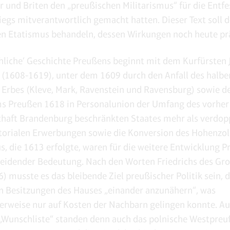
 und Briten den „preußischen Militarismus“ für die Entf
iegs mitverantwortlich gemacht hatten. Dieser Text soll 
n Etatismus behandeln, dessen Wirkungen noch heute prä
chliche‘ Geschichte Preußens beginnt mit dem Kurfürsten
(1608-1619), unter dem 1609 durch den Anfall des halben
 Erbes (Kleve, Mark, Ravenstein und Ravensburg) sowie d
 Preußen 1618 in Personalunion der Umfang des vorher 
haft Brandenburg beschränkten Staates mehr als verdop
itorialen Erwerbungen sowie die Konversion des Hohenzo
s, die 1613 erfolgte, waren für die weitere Entwicklung 
eidender Bedeutung. Nach den Worten Friedrichs des Gr
) musste es das bleibende Ziel preußischer Politik sein, d
n Besitzungen des Hauses „einander anzunähern“, was
herweise nur auf Kosten der Nachbarn gelingen konnte. Au
 „Wunschliste“ standen denn auch das polnische Westpreu