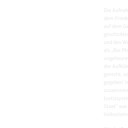
Die Aufnah
dem Friede
auf dem Ge
geschickte
und des Wa
als „Roi P
ungeheure 
der Aufklär
gerecht, vo
gegeben‘ i
zusammenhä
Justizsyst
Staat“ war
Volksstamm