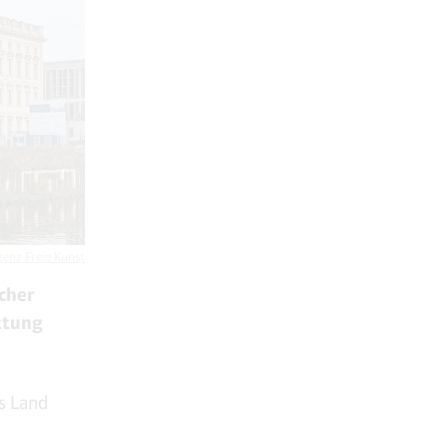
zenz Freie Kunst
scher
ttung
s Land