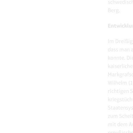
schwedisc
Berg.
Entwicklu
Im Dreißig
dass man a
konnte. Di
kaiserlich
Markgrafsc
Wilhelm (1
richtigen S
kriegstüch
Staatensys
zum Scheit
mit dem Au
preußisch