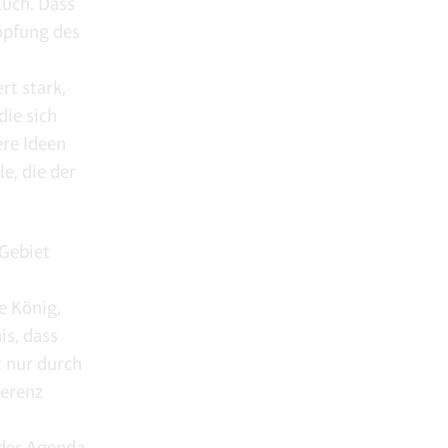
luch. Dass
höpfung des
rt stark,
die sich
re Ideen
e, die der
 Gebiet
e König,
is, dass
 nur durch
ferenz
 der Agenda