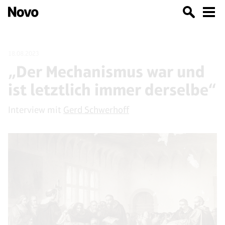
18.08.2023
„Der Mechanismus war und
ist letztlich immer derselbe“
Interview mit
Gerd Schwerhoff