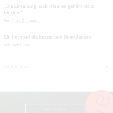
„Die Einteilung nach Frisuren gehört nicht
hierher“
Von
Peter Oestmann
Ein Hoch auf die Ketzer und Querulanten
Von
Mick Hume
Kommentare
Moderation
Die Moderation der Kommentare liegt allein bei NOVO. Kritische
Kommentare und Diskussionen sind willkommen, Beschimpfungen /
Beleidigungen oder Spam-Kommentare hingegen werden entfernt.
Die Kommentarfunktion wird über den Dienst "DISQUS" des
Unternehmens Big Head Labs, Inc., San Francisco/USA. zur Verfügung
hier