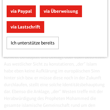
Grenzen klar benennt.
via Paypal
via Überweisung
Wenn ich aus meiner Perspektive Überlegungen zur
Frage anstelle, dann würde ich bei den
via Lastschrift
kommunikativen Dynamiken ansetzen, nicht bei
möglichen „tieferen Ursachen“. „Verletzte
Ich unterstütze bereits
Identitätsansprüche“ sind nicht einfach so gegeben,
sondern sie werden kulturell konstruiert, also
konkret behauptet und beklagt oder eben bestritten.
Aus westlicher Sicht zu konstatieren, „der“ Islam
habe eben keine Aufklärung im europäischen Sinn
hinter sich bzw. er müsse diese noch in der Zukunft
durchlaufen, stellt eine solche Identitätsbehauptung
dar. Ebenso die Anklage, „der“ Westen treffe mit der
Herabwürdigung des Propheten Mohammed die
gesamte islamische Gemeinschaft rund um den