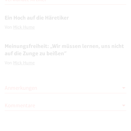
Ein Hoch auf die Häretiker
Von
Mick Hume
Meinungsfreiheit: „Wir müssen lernen, uns nicht
auf die Zunge zu beißen“
Von
Mick Hume
Anmerkungen
Kommentare
1
Lionel Shriver: „Free Speech and Why It Matters by
Andrew Doyle review – why the free speech crisis is no joke“,
The Times online, 27.02.2021.
Moderation
2
Siehe: Brendan O‘Neill: „In defence of ‚the poorest
Die Moderation der Kommentare liegt allein bei NOVO. Kritische