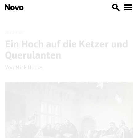
25.02.2022
Ein Hoch auf die Ketzer und
Querulanten
Von
Mick Hume