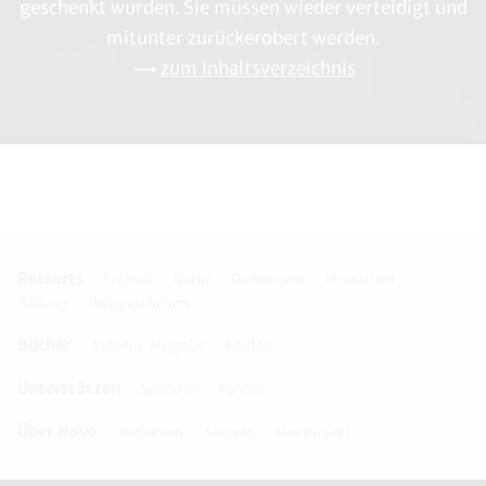
geschenkt wurden. Sie müssen wieder verteidigt und
mitunter zurückerobert werden.
zum Inhaltsverzeichnis
Ressorts
Freiheit
Natur
Demokratie
Innovation
Bildung
Weltgeschehen
Bücher
Aktuelle Ausgabe
Kaufen
Unterstützen
Spenden
Fördern
Über Novo
Redaktion
Autoren
Das Projekt