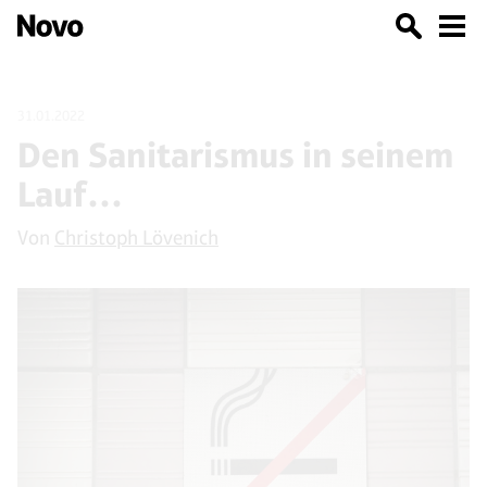
31.01.2022
Den Sanitarismus in seinem
Lauf…
Von
Christoph Lövenich