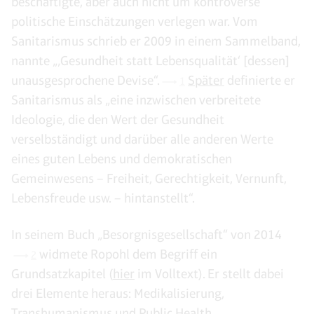
beschäftigte, aber auch nicht um kontroverse
politische Einschätzungen verlegen war. Vom
Sanitarismus schrieb er 2009 in einem Sammelband,
nannte „‚Gesundheit statt Lebensqualität‘ [dessen]
unausgesprochene Devise“.
Später
definierte er
1
Sanitarismus als „eine inzwischen verbreitete
Ideologie, die den Wert der Gesundheit
verselbständigt und darüber alle anderen Werte
eines guten Lebens und demokratischen
Gemeinwesens – Freiheit, Gerechtigkeit, Vernunft,
Lebensfreude usw. – hintanstellt“.
In seinem Buch „Besorgnisgesellschaft“ von 2014
widmete Ropohl dem Begriff ein
2
Grundsatzkapitel (
hier
im Volltext). Er stellt dabei
drei Elemente heraus: Medikalisierung,
Transhumanismus und Public Health.