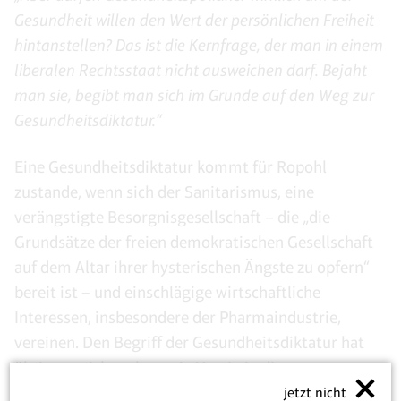
Gesundheit willen den Wert der persönlichen Freiheit
hintanstellen? Das ist die Kernfrage, der man in einem
liberalen Rechtsstaat nicht ausweichen darf. Bejaht
man sie, begibt man sich im Grunde auf den Weg zur
Gesundheitsdiktatur.“
Eine Gesundheitsdiktatur kommt für Ropohl
zustande, wenn sich der Sanitarismus, eine
verängstigte Besorgnisgesellschaft – die „die
Grundsätze der freien demokratischen Gesellschaft
auf dem Altar ihrer hysterischen Ängste zu opfern“
bereit ist – und einschlägige wirtschaftliche
Interessen, insbesondere der Pharmaindustrie,
vereinen. Den Begriff der Gesundheitsdiktatur hat
übrigens nicht zuletzt ein Verein in die
deutschsprachige Debatte geworfen, dem Ropohl
jetzt nicht