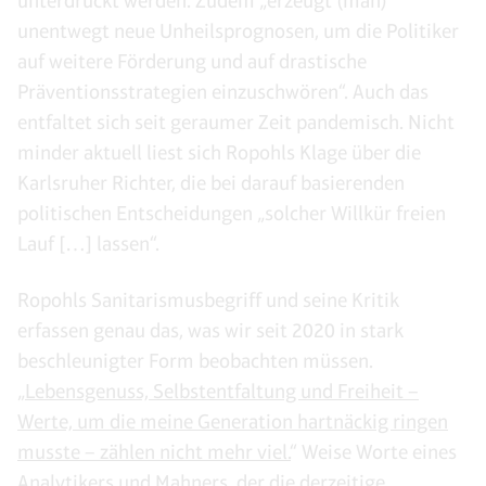
unterdrückt werden. Zudem „erzeugt (man)
unentwegt neue Unheilsprognosen, um die Politiker
auf weitere Förderung und auf drastische
Präventionsstrategien einzuschwören“. Auch das
entfaltet sich seit geraumer Zeit pandemisch. Nicht
minder aktuell liest sich Ropohls Klage über die
Karlsruher Richter, die bei darauf basierenden
politischen Entscheidungen „solcher Willkür freien
Lauf […] lassen“.
Ropohls Sanitarismusbegriff und seine Kritik
erfassen genau das, was wir seit 2020 in stark
beschleunigter Form beobachten müssen.
„
Lebensgenuss, Selbstentfaltung und Freiheit –
Werte, um die meine Generation hartnäckig ringen
musste – zählen nicht mehr viel.
“ Weise Worte eines
Analytikers und Mahners, der die derzeitige