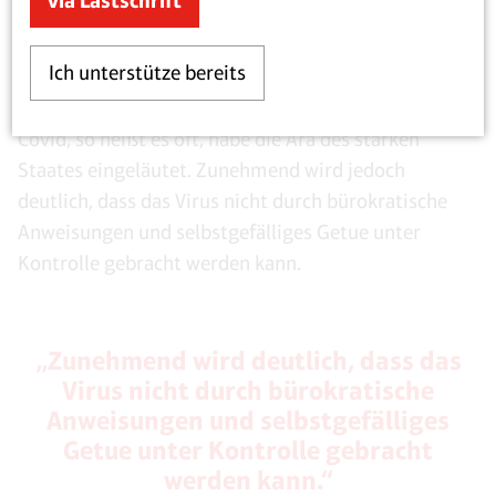
via Lastschrift
Kontakte und hin zu mehr Eigenverantwortung der
Bürger sowie einer stärkeren Konzentration auf
Ich unterstütze bereits
Risikogruppen.
Covid, so heißt es oft, habe die Ära des starken
Staates eingeläutet. Zunehmend wird jedoch
deutlich, dass das Virus nicht durch bürokratische
Anweisungen und selbstgefälliges Getue unter
Kontrolle gebracht werden kann.
„Zunehmend wird deutlich, dass das
Virus nicht durch bürokratische
Anweisungen und selbstgefälliges
Getue unter Kontrolle gebracht
werden kann.“