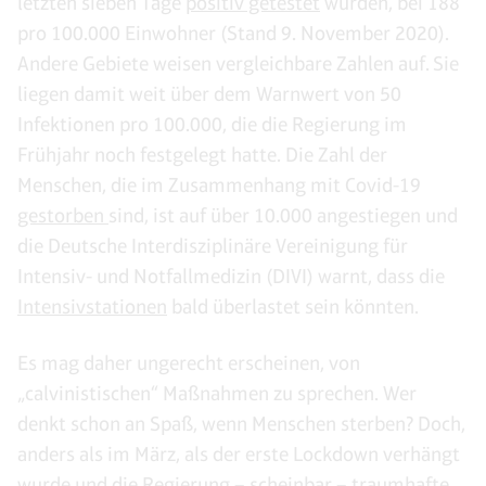
letzten sieben Tage
positiv getestet
wurden, bei 188
pro 100.000 Einwohner (Stand 9. November 2020).
Andere Gebiete weisen vergleichbare Zahlen auf. Sie
liegen damit weit über dem Warnwert von 50
Infektionen pro 100.000, die die Regierung im
Frühjahr noch festgelegt hatte. Die Zahl der
Menschen, die im Zusammenhang mit Covid-19
gestorben
sind, ist auf über 10.000 angestiegen und
die Deutsche Interdisziplinäre Vereinigung für
Intensiv- und Notfallmedizin (DIVI) warnt, dass die
Intensivstationen
bald überlastet sein könnten.
Es mag daher ungerecht erscheinen, von
„calvinistischen“ Maßnahmen zu sprechen. Wer
denkt schon an Spaß, wenn Menschen sterben? Doch,
anders als im März, als der erste Lockdown verhängt
wurde und die Regierung – scheinbar – traumhafte