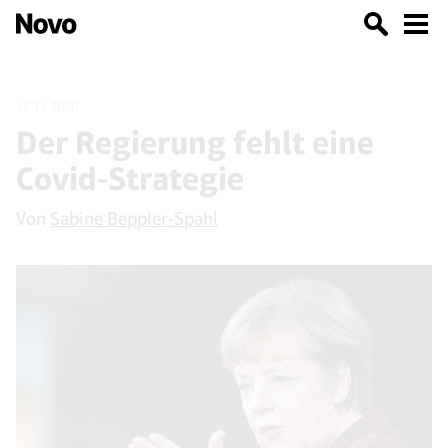
12.11.2020
Der Regierung fehlt eine
Covid-Strategie
Von
Sabine Beppler-Spahl