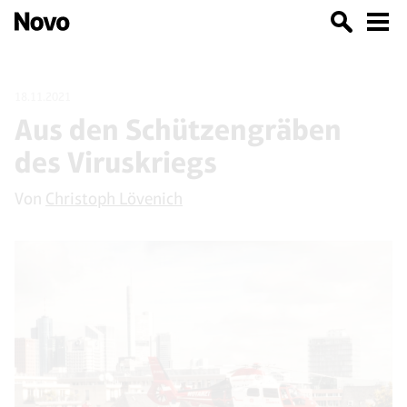
18.11.2021
Aus den Schützengräben
des Viruskriegs
Von
Christoph Lövenich