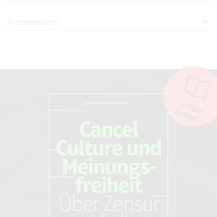
Bürger oder Untertan? Über den
Abbau unserer Freiheitsrechte
Kommentare
1
Pim Fortuyn: „De verweesde samenleving. Een
Novo Argumente Verlag; 1.Auflage (26.
religieus-sociologisch traktaat“, 2. Aufl., Uithoorn/Rotterdam
August 2020)
2002, S. 148f.
Moderation
Die Moderation der Kommentare liegt allein bei NOVO. Kritische
Kommentare und Diskussionen sind willkommen, Beschimpfungen /
Beleidigungen oder Spam-Kommentare hingegen werden entfernt.
Die Kommentarfunktion wird über den Dienst "DISQUS" des
Unternehmens Big Head Labs, Inc., San Francisco/USA. zur Verfügung
hier
kaufen!
gestellt. Weitere Informationen finden Sie in unseren
AGB und
Datenschutzbestimmungen