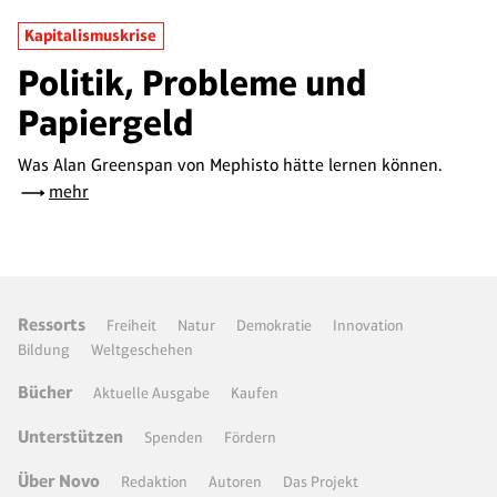
Kapitalismuskrise
Politik, Probleme und
Papiergeld
Was Alan Greenspan von Mephisto hätte lernen können.
mehr
Ressorts
Freiheit
Natur
Demokratie
Innovation
Bildung
Weltgeschehen
Bücher
Aktuelle Ausgabe
Kaufen
Unterstützen
Spenden
Fördern
Über Novo
Redaktion
Autoren
Das Projekt