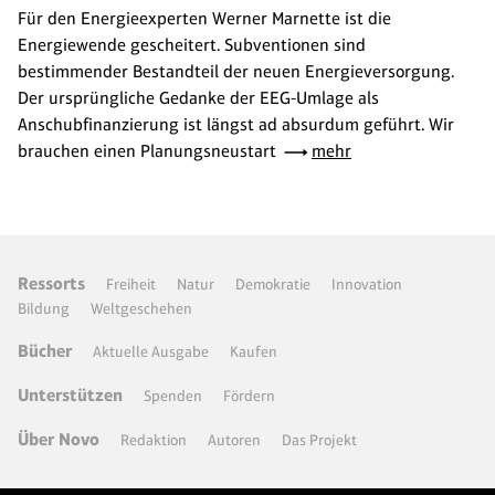
Für den Energieexperten Werner Marnette ist die
Energiewende gescheitert. Subventionen sind
bestimmender Bestandteil der neuen Energieversorgung.
Der ursprüngliche Gedanke der EEG-Umlage als
Anschubfinanzierung ist längst ad absurdum geführt. Wir
brauchen einen Planungsneustart
mehr
Ressorts
Freiheit
Natur
Demokratie
Innovation
Bildung
Weltgeschehen
Bücher
Aktuelle Ausgabe
Kaufen
Unterstützen
Spenden
Fördern
Über Novo
Redaktion
Autoren
Das Projekt