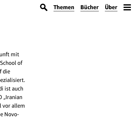
Themen
Bücher
Über
unft mit
School of
f die
zialisiert.
i ist auch
 „Iranian
l vor allem
ie Novo-