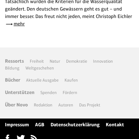
Tatsächlich wurden die Kriterien für die Wasserqualität
geändert. Den deutschen Gewässern geht es gut – und
immer besser. Das freut nicht jeden, meint Christoph Eichler
mehr
Ressorts
Freiheit
Natur
Demokratie
Innovation
Bildung
Weltgeschehen
Bücher
Aktuelle Ausgabe
Kaufen
Unterstützen
Spenden
Fördern
Über Novo
Redaktion
Autoren
Das Projekt
Impressum
AGB
Datenschutzerklärung
Kontakt