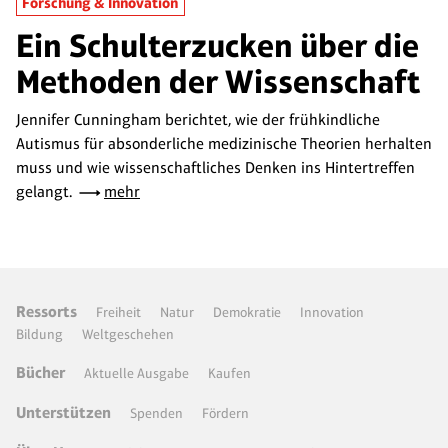
Forschung & Innovation
Ein Schulterzucken über die
Methoden der Wissenschaft
Jennifer Cunningham berichtet, wie der frühkindliche
Autismus für absonderliche medizinische Theorien herhalten
muss und wie wissenschaftliches Denken ins Hintertreffen
gelangt.
mehr
Ressorts
Freiheit
Natur
Demokratie
Innovation
Bildung
Weltgeschehen
Bücher
Aktuelle Ausgabe
Kaufen
Unterstützen
Spenden
Fördern