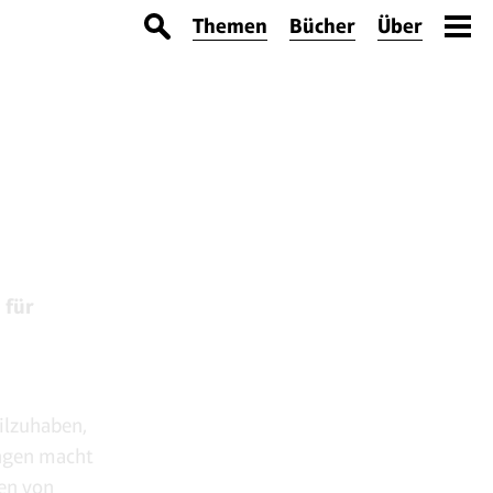
Themen
Bücher
Über
 für
eilzuhaben,
ungen macht
zen von