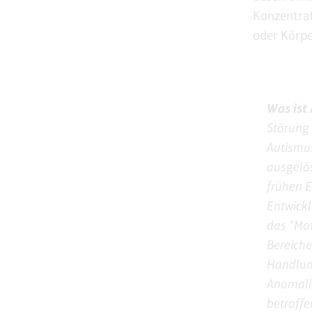
Konzentrat
oder Körp
Was ist
Störung 
Autismus
ausgelös
frühen E
Entwickl
das “Mot
Bereiche
Handlun
Anomalit
betroffe