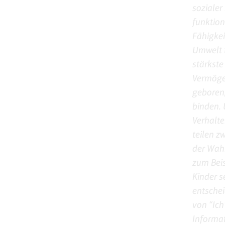
sozialer
funktion
Fähigkei
Umwelt t
stärkst
Vermöge
geboren,
binden. 
Verhalte
teilen 
der Wah
zum Beis
Kinder s
entschei
von “Ich
Informat