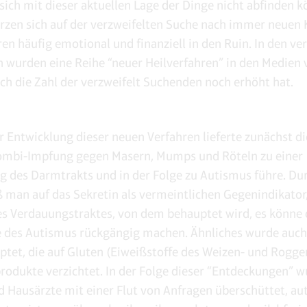
e sich mit dieser aktuellen Lage der Dinge nicht abfinden 
ürzen sich auf der verzweifelten Suche nach immer neuen
ren häufig emotional und finanziell in den Ruin. In den v
n wurden eine Reihe “neuer Heilverfahren” in den Medien v
ch die Zahl der verzweifelt Suchenden noch erhöht hat.
r Entwicklung dieser neuen Verfahren lieferte zunächst di
ombi-Impfung gegen Masern, Mumps und Röteln zu einer
 des Darmtrakts und in der Folge zu Autismus führe. Du
eß man auf das Sekretin als vermeintlichen Gegenindikator,
 Verdauungstraktes, von dem behauptet wird, es könne 
des Autismus rückgängig machen. Ähnliches wurde auch 
ptet, die auf Gluten (Eiweißstoffe des Weizen- und Rogg
rodukte verzichtet. In der Folge dieser “Entdeckungen” 
d Hausärzte mit einer Flut von Anfragen überschüttet, aut