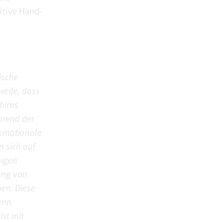
itive Hand-
ische
weile, dass
hirns
hrend der
 emotionale
n sich auf
nigen
rung von
en. Diese
enn
ist mit