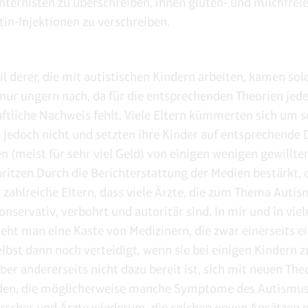
Internisten zu überschreiben, ihnen gluten- und milchfrei
tin-Injektionen zu verschreiben.
il derer, die mit autistischen Kindern arbeiten, kamen sol
 nur ungern nach, da für die entsprechenden Theorien jed
ftliche Nachweis fehlt. Viele Eltern kümmerten sich um s
 jedoch nicht und setzten ihre Kinder auf entsprechende 
en (meist für sehr viel Geld) von einigen wenigen gewillte
pritzen.Durch die Berichterstattung der Medien bestärkt,
 zahlreiche Eltern, dass viele Ärzte, die zum Thema Auti
onservativ, verbohrt und autoritär sind. In mir und in vie
ieht man eine Kaste von Medizinern, die zwar einerseits e
lbst dann noch verteidigt, wenn sie bei einigen Kindern 
aber andererseits nicht dazu bereit ist, sich mit neuen The
den, die möglicherweise manche Symptome des Autismus
rscher und Ärzte wiederum, die solchen neuen Ansätzen