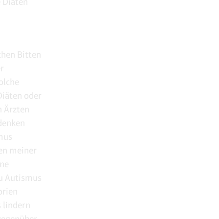
e Diäten
chen Bitten
er
olche
Diäten oder
n Ärzten
 denken
smus
len meiner
ine
zu Autismus
orien
 lindern
 gegenüber