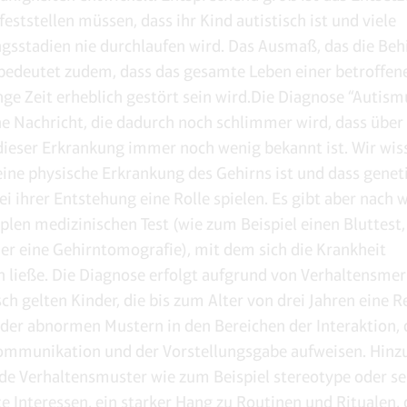
 feststellen müssen, dass ihr Kind autistisch ist und viele
gsstadien nie durchlaufen wird. Das Ausmaß, das die Be
edeutet zudem, dass das gesamte Leben einer betroffen
nge Zeit erheblich gestört sein wird.Die Diagnose “Autismu
he Nachricht, die dadurch noch schlimmer wird, dass über 
ieser Erkrankung immer noch wenig bekannt ist. Wir wis
ine physische Erkrankung des Gehirns ist und dass genet
i ihrer Entstehung eine Rolle spielen. Es gibt aber nach w
plen medizinischen Test (wie zum Beispiel einen Bluttest,
er eine Gehirntomografie), mit dem sich die Krankheit
 ließe. Die Diagnose erfolgt aufgrund von Verhaltensme
sch gelten Kinder, die bis zum Alter von drei Jahren eine 
oder abnormen Mustern in den Bereichen der Interaktion, 
ommunikation und der Vorstellungsgabe aufweisen. Hinzu
e Verhaltensmuster wie zum Beispiel stereotype oder se
e Interessen, ein starker Hang zu Routinen und Ritualen, 