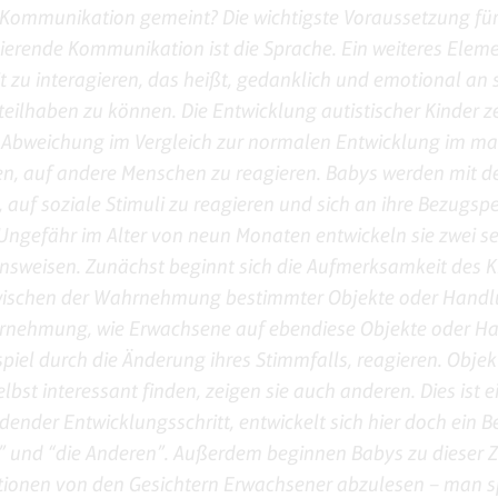
 Kommunikation gemeint? Die wichtigste Voraussetzung fü
ierende Kommunikation ist die Sprache. Ein weiteres Elemen
t zu interagieren, das heißt, gedanklich und emotional an 
eilhaben zu können. Die Entwicklung autistischer Kinder ze
e Abweichung im Vergleich zur normalen Entwicklung im m
n, auf andere Menschen zu reagieren. Babys werden mit d
 auf soziale Stimuli zu reagieren und sich an ihre Bezugsp
Ungefähr im Alter von neun Monaten entwickeln sie zwei se
nsweisen. Zunächst beginnt sich die Aufmerksamkeit des K
zwischen der Wahrnehmung bestimmter Objekte oder Hand
rnehmung, wie Erwachsene auf ebendiese Objekte oder H
piel durch die Änderung ihres Stimmfalls, reagieren. Objekt
elbst interessant finden, zeigen sie auch anderen. Dies ist e
dender Entwicklungsschritt, entwickelt sich hier doch ein 
” und “die Anderen”. Außerdem beginnen Babys zu dieser Ze
ionen von den Gesichtern Erwachsener abzulesen – man sp