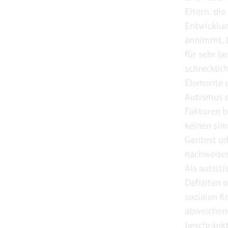
Eltern, die
Entwicklun
annimmt, b
für sehr la
schrecklic
Elemente d
Autismus e
Faktoren be
keinen sim
Gentest od
nachweisen
Als autisti
Defiziten 
sozialen K
abweichend
beschränkt