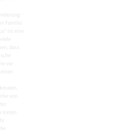
hinderung
en Familie
s” ist eine
viele
sen, dass
ische
ie vor
 einen
rkmalen.
Reihe von
der
 treten
hr
die