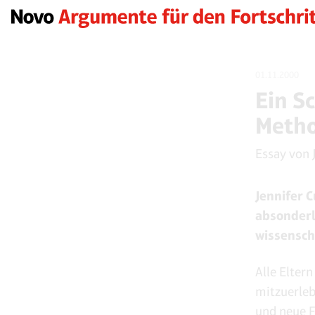
01.11.2000
Ein S
Metho
Essay von
Jennifer 
absonderl
wissensch
Alle Eltern
mitzuerleb
und neue F