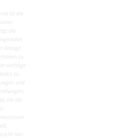
r
te ist die
seiner
igt die
angelnden
er Anlage
ersonen zu
hr wichtige
indes zu
lungen und
andlungen,
e, die die
in
Bewusstsein
it,
richt hier