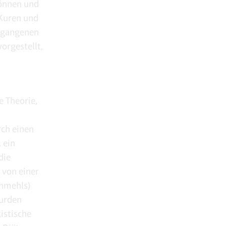
können und
 Kuren und
ergangenen
orgestellt,
e Theorie,
rch einen
 ein
die
von einer
enmehls)
wurden
istische