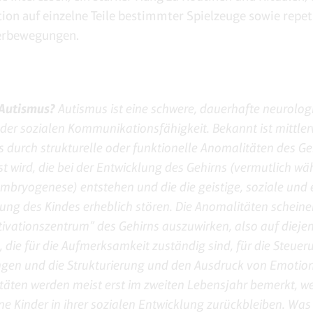
ion auf einzelne Teile bestimmter Spielzeuge sowie repet
erbewegungen.
 Autismus?
Autismus ist eine schwere, dauerhafte neurolog
der sozialen Kommunikationsfähigkeit. Bekannt ist mittler
 durch strukturelle oder funktionelle Anomalitäten des Ge
t wird, die bei der Entwicklung des Gehirns (vermutlich wä
mbryogenese) entstehen und die die geistige, soziale und
ung des Kindes erheblich stören. Die Anomalitäten scheine
ivationszentrum” des Gehirns auszuwirken, also auf dieje
, die für die Aufmerksamkeit zuständig sind, für die Steue
gen und die Strukturierung und den Ausdruck von Emotion
äten werden meist erst im zweiten Lebensjahr bemerkt, w
ne Kinder in ihrer sozialen Entwicklung zurückbleiben. Was 