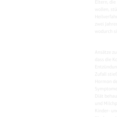
Eltern, di
wollen, st
Heilverfah
zwei Jahre
wodurch si
Ansätze zu
dass die K
Entzündung
Zufall sti
Hormon des
Symptome 
Diät behau
und Milchp
Kinder- un