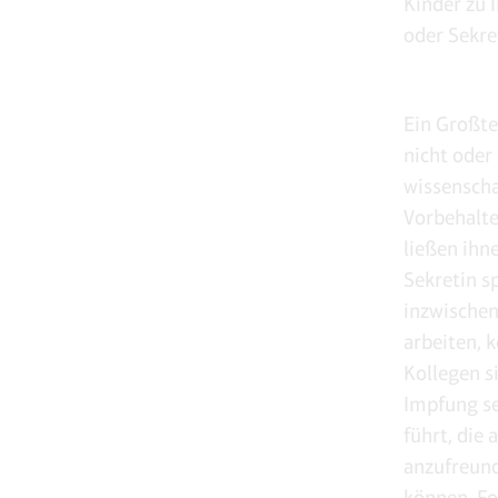
Kinder zu 
oder Sekre
Ein Großte
nicht oder
wissenscha
Vorbehalte
ließen ihn
Sekretin s
inzwischen
arbeiten, k
Kollegen s
Impfung se
führt, die 
anzufreun
können. Fo