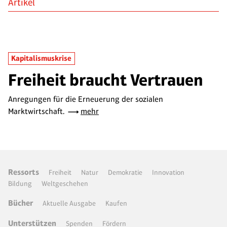
Artikel
Kapitalismuskrise
Freiheit braucht Vertrauen
Anregungen für die Erneuerung der sozialen
Marktwirtschaft.
mehr
Ressorts
Freiheit
Natur
Demokratie
Innovation
Bildung
Weltgeschehen
Bücher
Aktuelle Ausgabe
Kaufen
Unterstützen
Spenden
Fördern