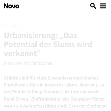
04.11.2014
Urbanisierung: „Das
Potential der Slums wird
verkannt“
Interview mit
René Scheu
Städte sind für viele Zuwanderer noch immer
Einfallstore für ein besseres Leben. Aber nur, so
der Publizist Doug Saunders im Interview mit
René Scheu, Chefredakteur des
Schweizer Monat
,
wenn sie Ankunftsstädte sind: Orte der Optionen