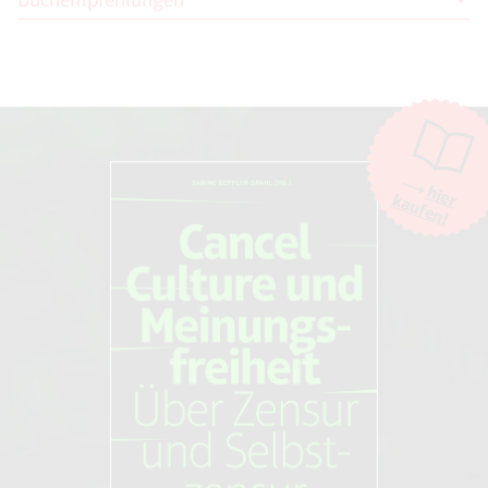
Doug Saunders
Mythos Überfremdung: Eine
Abrechnung
Karl Blessing Verlag (22. Oktober 2012)
hier
kaufen!
Doug Saunders
Arrival City. Über alle Grenzen hinweg
ziehen Millionen Menschen vom Land
in die Städte. Von ihnen hängt unsere
Zukunft ab
Karl Blessing Verlag (5. September
2011)