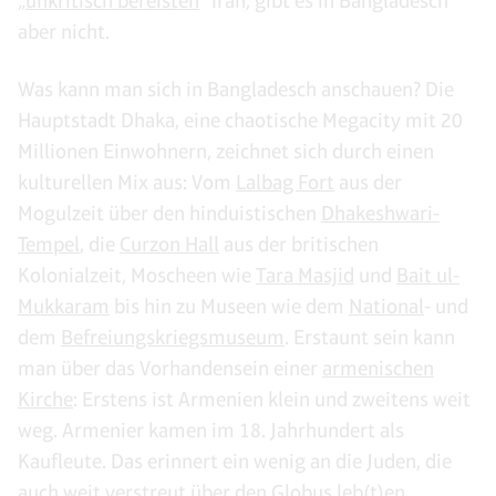
„
unkritisch bereisten
“ Iran, gibt es in Bangladesch
aber nicht.
Was kann man sich in Bangladesch anschauen? Die
Hauptstadt Dhaka, eine chaotische Megacity mit 20
Millionen Einwohnern, zeichnet sich durch einen
kulturellen Mix aus: Vom
Lalbag Fort
aus der
Mogulzeit über den hinduistischen
Dhakeshwari-
Tempel
, die
Curzon Hall
aus der britischen
Kolonialzeit, Moscheen wie
Tara Masjid
und
Bait ul-
Mukkaram
bis hin zu Museen wie dem
National
- und
dem
Befreiungskriegsmuseum
. Erstaunt sein kann
man über das Vorhandensein einer
armenischen
Kirche
: Erstens ist Armenien klein und zweitens weit
weg. Armenier kamen im 18. Jahrhundert als
Kaufleute. Das erinnert ein wenig an die Juden, die
auch weit verstreut über den Globus leb(t)en.