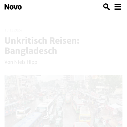
18.12.2024
Unkritisch Reisen:
Bangladesch
Von
Niels Hipp