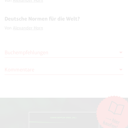
Von
Alexander Horn
Deutsche Normen für die Welt?
Von
Alexander Horn
Buchempfehlungen
Kommentare
Thilo Spahl (Hg.)
In 80 Minuten um die Welt. Beiträge
zur Zukunft der Mobilität
Moderation
Novo Argumente Verlag (31. Oktober
Die Moderation der Kommentare liegt allein bei NOVO. Kritische
2018)
Kommentare und Diskussionen sind willkommen, Beschimpfungen /
Beleidigungen oder Spam-Kommentare hingegen werden entfernt.
Die Kommentarfunktion wird über den Dienst "DISQUS" des
Unternehmens Big Head Labs, Inc., San Francisco/USA. zur Verfügung
hier
kaufen!
gestellt. Weitere Informationen finden Sie in unseren
AGB und