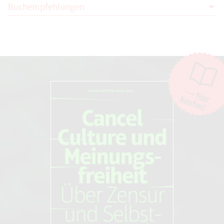
Buchempfehlungen
Katha Pollitt
Pro: Reclaiming Abortion Rights
Picador Verlag, 14.10.2014
hier
kaufen!
Sonja Filip, Anna-Maria Salomon, Nicol
Rüdiger, Christof Viktor Meißner &
Christian Oppermann
Schwangerschaftsabbruch und
Abtreibung: Eine Kontroverse
zwischen Kirche und Gesellschaft
Science Factory; Auflage: 1 (3.
September 2013)