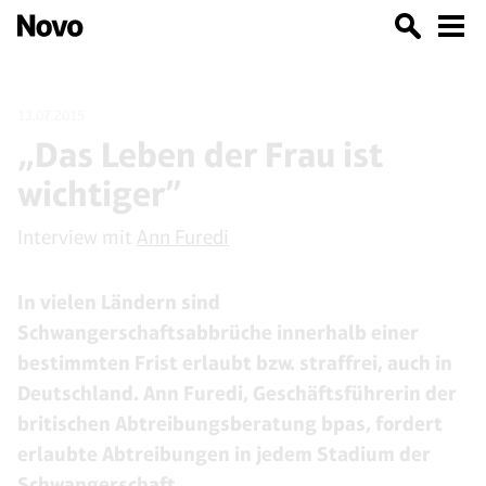
13.07.2015
„Das Leben der Frau ist
wichtiger”
Interview mit
Ann Furedi
In vielen Ländern sind
Schwangerschaftsabbrüche innerhalb einer
bestimmten Frist erlaubt bzw. straffrei, auch in
Deutschland. Ann Furedi, Geschäftsführerin der
britischen Abtreibungsberatung bpas, fordert
erlaubte Abtreibungen in jedem Stadium der
Schwangerschaft