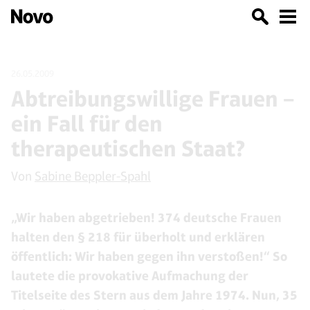
26.05.2009
Abtreibungswillige Frauen –
ein Fall für den
therapeutischen Staat?
Von
Sabine Beppler-Spahl
„Wir haben abgetrieben! 374 deutsche Frauen
halten den § 218 für überholt und erklären
öffentlich: Wir haben gegen ihn verstoßen!“ So
lautete die provokative Aufmachung der
Titelseite des Stern aus dem Jahre 1974. Nun, 35