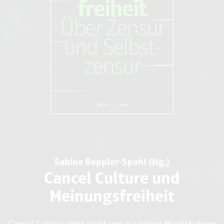
[4] Markus Decker: “Reine Saufverbote reichen nicht.”,
Frankfurter Rundschau Online, 10.07.2012, http://www.fr-
online.de/politik/kinderschutzbund-reine-saufverbote-
reichen-nicht,1472596,16581984.html
href=“http://www.heise.de/ct/meldung/Kinderschuetzer-
fuer-schaerfere-Internetsperren-219197.html”
target=“_blank”>Forderungen des Verbandes
Sabine Beppler-Spahl (Hg.)
Cancel Culture und
Meinungsfreiheit
Cancel Culture geht nicht von einzelnen Machthabern