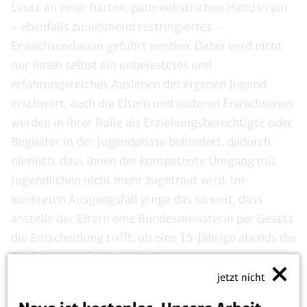
Leute an einer harten, paternalistischen Hand in ein
– ebenfalls zunehmend restringiertes –
Erwachsendasein geführt werden. Dabei wird nicht
nur ihnen selbst ein unbelastetes und
erfahrungsreiches Ausleben der eigenen Jugend
erschwert, auch die Eltern und anderen Erwachsenen
werden in ihrer Rolle als Erziehungsberechtigte oder
Begleiter in der Jugendphase behindert, dadurch
nämlich, dass ihnen der kompetente Umgang mit
Jugendlichen nicht mehr zugetraut wird. Im
konkreten Ausgangsfall ginge das so weit, dass
anstelle der Eltern eine Bundesministerin per Gesetz
die Entscheidung trifft, ob eine 15-Jährige abends die
Dorfkirmes aufsuchen darf.
jetzt nicht
Wie heißt es so treffend in einem kürzlich online