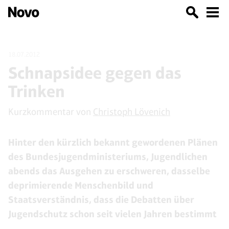
18.07.2012
Schnapsidee gegen das
Trinken
Kurzkommentar von
Christoph Lövenich
Hinter den kürzlich bekannt gewordenen Plänen
des Bundesjugendministeriums, Jugendlichen
abends das Ausgehen zu erschweren, dasselbe
deprimierende Menschenbild und
Staatsverständnis, dass die Debatten über
Jugendschutz schon seit vielen Jahren bestimmt