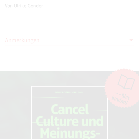
Von
Ulrike Gonder
Anmerkungen
1
derstandard.at/1308679735784/Uebergewicht—
Verhalten-Nur-schlanke-Frauen-handeln-mit-Weitsicht
2
www.nomorelyrics.net/de/die_schroders/2379-
dicke_kinder-songtexte.html
3
www.faz.net/aktuell/beruf-
hier
chance/arbeitswelt/karrierechancen-der-menschliche-
kaufen!
makel-1407738.html
4
www.zeitenschrift.com/news/sn-190104-uskinder.ihtml
5
www.netdoktor.de/News/Kuenast-Uebergewicht-ist-
Ge-1115240.html
6
www.welt.de/politik/article2658497/Schwarzenegger-