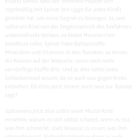
erzählt davon, dass der Seemann Popeye sich
regelmäßig mit Spinat (ein
Uggh
für jedes Kind!)
gestärkt hat, um seine Gegner zu besiegen. Ja, und
sollte ein Kind von der Siegesstatistik des Seefahrers
unbeeindruckt bleiben, so bietet Monsterchen
handfeste Infos: Spinat habe Ballaststoffe,
Mineralien und Vitamine. In den Tomaten, so lernen
die Kleinen auf der Webseite, seien noch mehr
vernünftige Stoffe drin. Und ja, dies sollte jedes
Schleckermaul wissen, da ist auch was gegen Krebs
enthalten. Ob Otto jetzt immer noch nein zur Tomate
sagt?
Spätestens jetzt also sollte unser Musterkind
einsehen, warum es sich selbst schadet, wenn es isst,
was ihm schmeckt, statt
bewusst zu essen
, was ihm
schmecken soll. Vielleicht gelingt es dann ja auch,