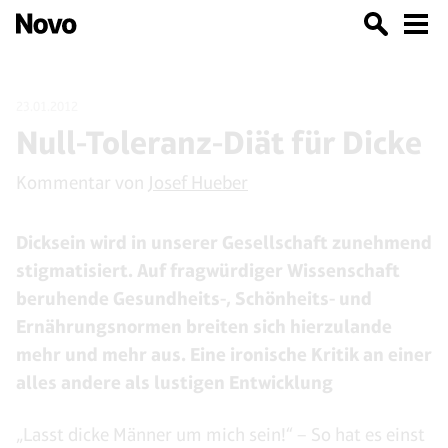
23.01.2012
Null-Toleranz-Diät für Dicke
Kommentar von
Josef Hueber
Dicksein wird in unserer Gesellschaft zunehmend
stigmatisiert. Auf fragwürdiger Wissenschaft
beruhende Gesundheits-, Schönheits- und
Ernährungsnormen breiten sich hierzulande
mehr und mehr aus. Eine ironische Kritik an einer
alles andere als lustigen Entwicklung
„Lasst dicke Männer um mich sein!“ – So hat es einst