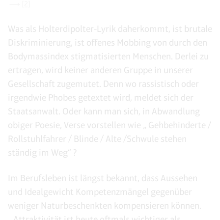
[2]
Was als Holterdipolter-Lyrik daherkommt, ist brutale
Diskriminierung, ist offenes Mobbing von durch den
Bodymassindex stigmatisierten Menschen. Derlei zu
ertragen, wird keiner anderen Gruppe in unserer
Gesellschaft zugemutet. Denn wo rassistisch oder
irgendwie Phobes getextet wird, meldet sich der
Staatsanwalt. Oder kann man sich, in Abwandlung
obiger Poesie, Verse vorstellen wie „ Gehbehinderte /
Rollstuhlfahrer / Blinde / Alte /Schwule stehen
ständig im Weg“ ?
Im Berufsleben ist längst bekannt, dass Aussehen
und Idealgewicht Kompetenzmängel gegenüber
weniger Naturbeschenkten kompensieren können.
„‚Attraktivität ist heute oftmals wichtiger als