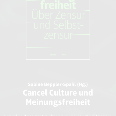
verspottet-Barack-Obamas-Figur.html
7
www.fr-online.de/panorama/michelle-obama-kampf-
gegen-uebergewicht-bei-kindern,1472782,3147248.html
8
www.dradio.de/dkultur/sendungen/mahlzeit/1432024/
9
http://www.euleev.de/video/63-dr-gunter-frank-
schlankheitsterror-im-kindergarten-schlankheitswahn
10
www.adipositas-borkum.de/adipositas0/die-
psychologische-therapie/index.html
11
www.1a.net/news/gesundheit/krankenversicherung-
dicke-und-raucher-sollen-mehr-zahlen-10752
12
www.mopo.de/news/lehrerverband-fordert—dicke-
kinder—eltern-hartz-iv-geld-kuerzen-,5066732,5163314.html
Sabine Beppler-Spahl (Hg.)
Cancel Culture und
Meinungsfreiheit