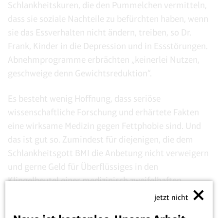
Schlankheitskuren, die den Pummelchen vermitteln,
dass sie soziale Nachteile zu befürchten haben, wenn
sie das Essverhalten nicht ändern, treiben, so Dr.
Frank, Kinder in die Depression und in Essstörungen.
Abnehmprogramme erbrächten „keinerlei Nutzen,
geschweige denn Gewichtsreduktion“.
Es besteht wenig Hoffnung, dass seriöse
wissenschaftliche Forschung und erhärtete Fakten
eine wirksame Medizin gegen Fettphobie sind. Und
das ist gut so. Zumindest für diejenigen, die dem
Schlankheitsgott BMI die Anbetung nicht verweigern
und gerne Geld für Überflüssiges in den
Klingelbeutel einer medizinisch zweifelhaften
Therapie werfen. Das „ Fachklinikum Borkum“
jetzt nicht
jedenfalls greift die aus allen Nähten geplatzten