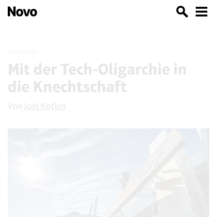
21.08.2019
Mit der Tech-Oligarchie in
die Knechtschaft
Von
Joel Kotkin