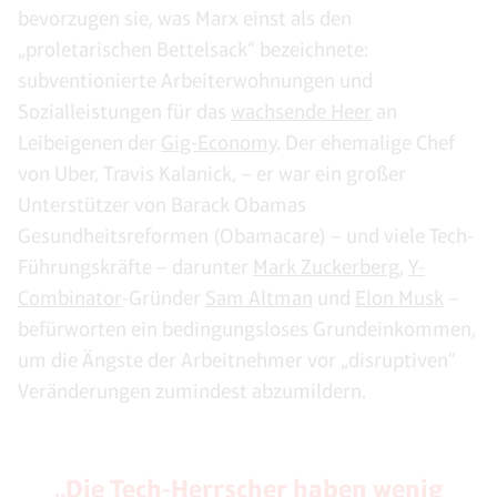
bevorzugen sie, was Marx einst als den
„proletarischen Bettelsack“ bezeichnete:
subventionierte Arbeiterwohnungen und
Sozialleistungen für das
wachsende Heer
an
Leibeigenen der
Gig-Economy
. Der ehemalige Chef
von Uber, Travis Kalanick, – er war ein großer
Unterstützer von Barack Obamas
Gesundheitsreformen (Obamacare) – und viele Tech-
Führungskräfte – darunter
Mark Zuckerberg
,
Y-
Combinator
-Gründer
Sam Altman
und
Elon Musk
–
befürworten ein bedingungsloses Grundeinkommen,
um die Ängste der Arbeitnehmer vor „disruptiven“
Veränderungen zumindest abzumildern.
„Die Tech-Herrscher haben wenig