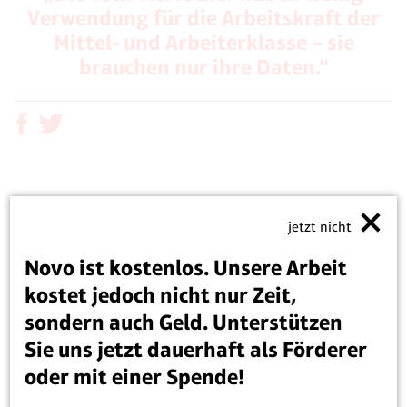
Verwendung für die Arbeitskraft der
Mittel- und Arbeiterklasse – sie
brauchen nur ihre Daten.“
Ihre gesellschaftliche Vision läuft auf etwas hinaus,
jetzt nicht
was man als „oligarchischen Sozialismus“
bezeichnen könnte, oder was die
corbinistische
Linke
Novo ist kostenlos. Unsere Arbeit
„
vollautomatisierten Luxuskommunismus
“ nennt.
kostet jedoch nicht nur Zeit,
Wie im ursprünglichen bolschewistischen Modell
sondern auch Geld. Unterstützen
sollen Technik und Wissenschaft in den Worten des
Sie uns jetzt dauerhaft als Förderer
Milliardärs und Tech-Investors
Naval Ravikant
„den
oder mit einer Spende!
Zusammenbruch der Familienstruktur und Religion“