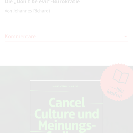
Die „Don’t be evil“-Bürokratie
Von
Johannes Richardt
Kommentare
Moderation
Die Moderation der Kommentare liegt allein bei NOVO. Kritische
Kommentare und Diskussionen sind willkommen, Beschimpfungen /
Beleidigungen oder Spam-Kommentare hingegen werden entfernt.
Die Kommentarfunktion wird über den Dienst "DISQUS" des
Unternehmens Big Head Labs, Inc., San Francisco/USA. zur Verfügung
hier
kaufen!
gestellt. Weitere Informationen finden Sie in unseren
AGB und
Datenschutzbestimmungen