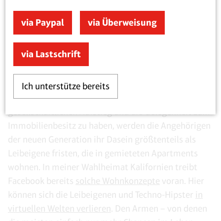
zeitigen und die Hegemonie eines linken,
identitätszentrierten Individualismus herbeiführen.
via Paypal
via Überweisung
Das Leben in einer Welt, die von diesen Oligarchen
via Lastschrift
dominiert wird, würde von dem demokratischen und
konkurrenzbasierten Modell des Kapitalismus
wegführen, das sich in den letzten 50 Jahren
Ich unterstütze bereits
herausgebildet hat. Anstatt die Hoffnung auf
gesellschaftlichen Aufstieg und die Gelegenheit zum
Immobilienbesitz zu haben, werden die Angehörigen
der neuen Generation ihr Dasein größtenteils als
Leibeigene fristen, die in gemieteten Apartments
wohnen. In meiner Wahlheimat Kalifornien treibt
Facebook bereits
solche Wohnkonzepte
voran. Hier
können sich die Leibeigenen und Techno-Hipster
in
virtuellen Welten verlieren
. Den Armen – von denen