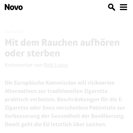
14.06.2013
Mit dem Rauchen aufhören
oder sterben
Kommentar von
Rob Lyons
Die Europäische Kommission will risikoarme
Alternativen zur traditionellen Zigarette
praktisch verbieten. Beschränkungen für die E-
Zigarette oder Snus verschenken Potentiale zur
Verbesserung der Gesundheit der Bevölkerung.
Damit geht die EU letztlich über Leichen.