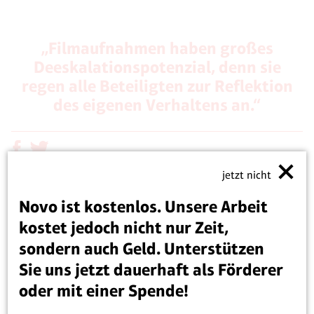
„Filmaufnahmen haben großes
Deeskalationspotenzial, denn sie
regen alle Beteiligten zur Reflektion
des eigenen Verhaltens an.“
jetzt nicht
Novo ist kostenlos. Unsere Arbeit
Schon sind wir um die Ecke und in der von der Straße
kostet jedoch nicht nur Zeit,
schwer einsehbaren Unterführung verschwunden,
sondern auch Geld. Unterstützen
fernab der belebten Straße. In der Unterführung
Sie uns jetzt dauerhaft als Förderer
drehen mich zwei blutjunge Uniformierte, einer
oder mit einer Spende!
dunkelhaarig, einer blond, mit dem Gesicht zur Wand
und pressen meine Arme dagegen. Meine bloßen