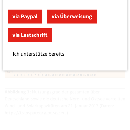
via Paypal
via Überweisung
via Lastschrift
Ich unterstütze bereits
Abbildung 3:
Nutzungsgrad der gesamten über
Deutschland sowie die deutsche Nord- und Ostsee verteilten
Wind- und Solarkapazitäten am 21. Januar 2017 (Daten:
https://transparency.entsoe.eu
)