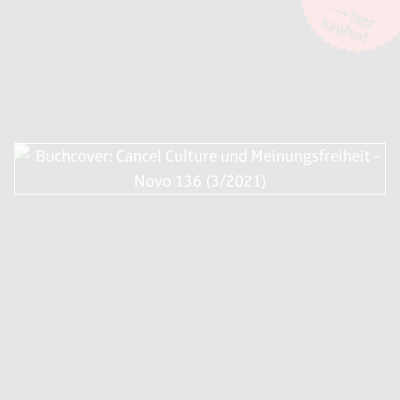
Unternehmens Big Head Labs, Inc., San Francisco/USA. zur Verfügung
hier
kaufen!
gestellt. Weitere Informationen finden Sie in unseren
AGB und
Jürgen Langeheine
Datenschutzbestimmungen
Energiepolitik in Deutschland – Das
Geschäft mit der Angst
Athene Media Verlag, gebunden, Euro
16,98, 238 Seiten
Friedrich Schröder
Energiewende: Schwarzbuch
UNIBUCH; Auflage: 1 (6. August 2014)