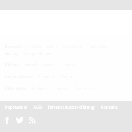
Ressorts
Freiheit
Natur
Demokratie
Innovation
Bildung
Weltgeschehen
Bücher
Aktuelle Ausgabe
Kaufen
Unterstützen
Spenden
Fördern
Über Novo
Redaktion
Autoren
Das Projekt
Impressum
AGB
Datenschutzerklärung
Kontakt