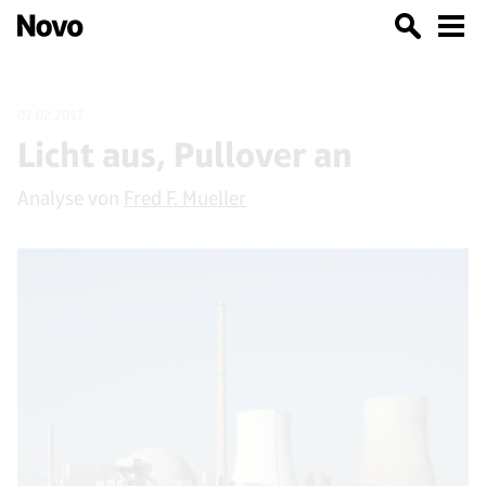
07.02.2017
Licht aus, Pullover an
Analyse von
Fred F. Mueller