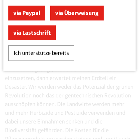
vermarkten oder einführen, aber wir sind kurz davor,
diese Beschränkungen aufzuheben. Sind sie erst
via Paypal
via Überweisung
einmal weg, kann sich mein Land über eine neue
Waffe im Kampf gegen den Hunger freuen.
via Lastschrift
Das Letzte was wir brauchen, ist eine Bande reicher
Staaten, die unseren Fortschritt missbilligen, ohne
Ich unterstütze bereits
unsere schwierige Situation zu verstehen. Wenn es
Afrika nicht gelingt, moderne Anbaumethoden
einzusetzen, dann erwartet meinen Erdteil ein
Desaster. Wir werden weder das Potenzial der grünen
Revolution noch das der gentechnischen Revolution
ausschöpfen können. Die Landwirte werden mehr
und mehr Herbizide und Pestizide verwenden und
dabei unsere Einnahmen senken und die
Biodiversität gefährden. Die Kosten für die
Pflanzenproduktion werden steigen und somit auch