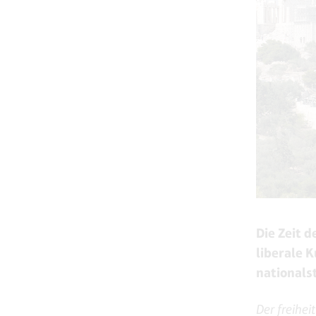
Die Zeit d
liberale K
nationals
Der freihei