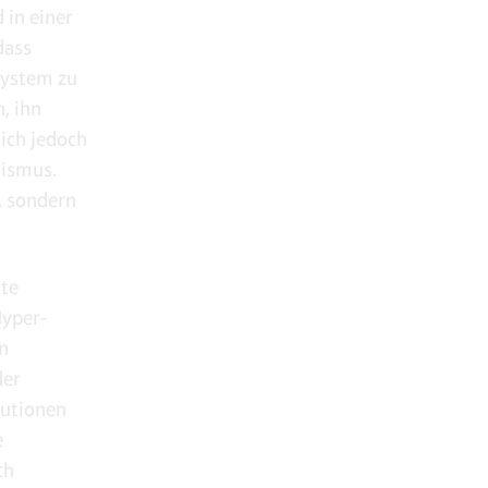
 in einer
dass
System zu
, ihn
ich jedoch
lismus.
t, sondern
hte
Hyper-
n
der
tutionen
e
ch