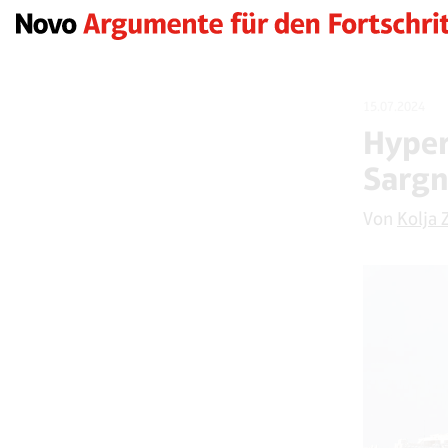
15.07.2024
Hyper
Sargn
Von
Kolja 