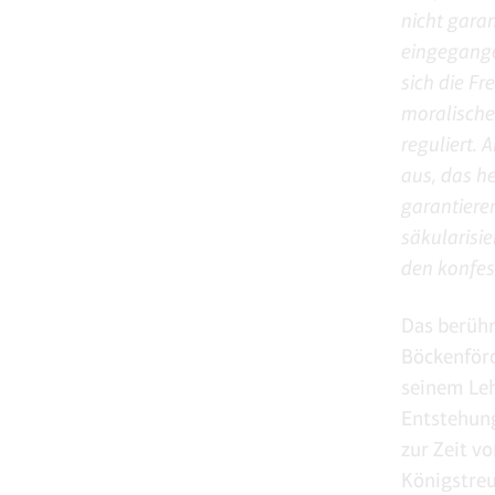
nicht garan
eingegangen
sich die Fr
moralische
reguliert. 
aus, das h
garantiere
säkularisie
den konfes
Das berühm
Böckenförd
seinem Leh
Entstehung
zur Zeit v
Königstreu