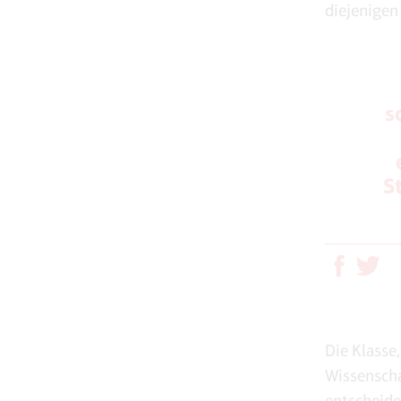
diejenigen
s
S
Die Klasse
Wissenscha
entscheide