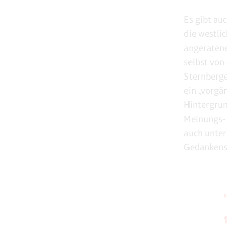
Es gibt au
die westli
angeratenen
selbst von
Sternberge
ein „vorgä
Hintergrun
Meinungs- 
auch unter
Gedankens