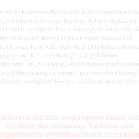
ch keinen kollektiven Mythos oder auch nur nationale Erz
che Individuen aufeinander beziehen. Auf der von Bassam 
 Leitkultur lastet ein Tabu – man sagt, sie sei zu exklusi
 dem ideologisch dünnen Verfassungspatriotismus Dolf
rs ist längst keine Rede mehr. Noch 1996 hatte Habermas 
ngiger, durch kulturelle Homogenität gesicherter
dkonsens“ sei „nicht nötig, weil die demokratisch struktu
und Willensbildung ein vernünftiges normatives Einvers
 Fremden ermöglicht“. Hier war der liberale Wunsch Vater
.
„Während die Elite vergangener Zeiten sic
als Hüter der nationalen Tradition und
tugendhaftes Vorbild verstand, steht jede