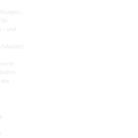
ählungen,
Tibi
v – und
fabuliert,
rierte
tändnis
 des
h
r