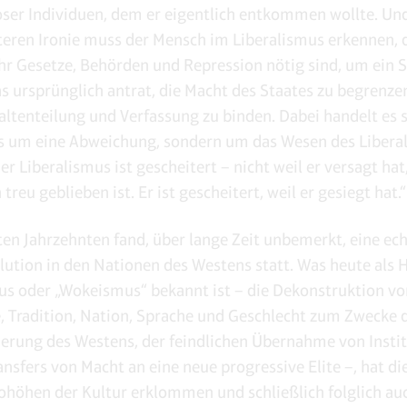
ser Individuen, dem er eigentlich entkommen wollte. Und
tteren Ironie muss der Mensch im Liberalismus erkennen, 
 Gesetze, Behörden und Repression nötig sind, um ein 
as ursprünglich antrat, die Macht des Staates zu begrenzen
ltenteilung und Verfassung zu binden. Dabei handelt es s
 um eine Abweichung, sondern um das Wesen des Libera
er Liberalismus ist gescheitert – nicht weil er versagt ha
h treu geblieben ist. Er ist gescheitert, weil er gesiegt hat.“
zten Jahrzehnten fand, über lange Zeit unbemerkt, eine ec
lution in den Nationen des Westens statt. Was heute als 
us oder „Wokeismus“ bekannt ist – die Dekonstruktion vo
, Tradition, Nation, Sprache und Geschlecht zum Zwecke 
erung des Westens, der feindlichen Übernahme von Insti
ansfers von Macht an eine neue progressive Elite –, hat di
öhen der Kultur erklommen und schließlich folglich au