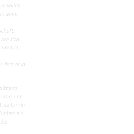
it willen,
en, wenn
chaft,
 von sich
Gebots zu
us dem er in
olfgang
ratie, von
 seit ihrer
Anders als
oder