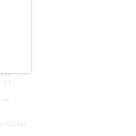
reichsten
at zunächst
f
d der
e der
r sich
n
diese
hen Quellen