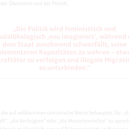
 der Ökonomie und der Politik.
„Die Politik wird feministisch und
ozialökologisch ‚neu imaginiert‘, während 
dem Staat zunehmend schwerfällt, seine
elementaren Kapazitäten zu wahren – etw
traftäter zu verfolgen und illegale Migrati
zu unterbinden.“
, die auf vollkommen unironische Weise behauptet, für „d
ft“, „die Verfolgten“ oder „die Menschenrechte“ zu sprec
t heute maßgeblich, was auf Bühnen gezeigt, in Museen au