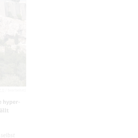
2.0
/ bearbeitet)
e hyper-
ällt
 selbst