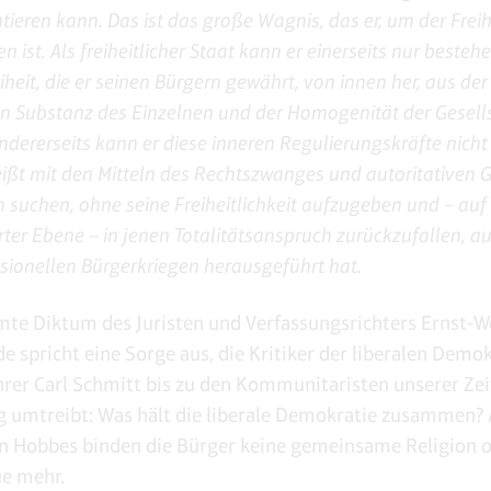
tieren kann. Das ist das große Wagnis, das er, um der Freihe
 ist. Als freiheitlicher Staat kann er einerseits nur besteh
eiheit, die er seinen Bürgern gewährt, von innen her, aus der
n Substanz des Einzelnen und der Homogenität der Gesells
Andererseits kann er diese inneren Regulierungskräfte nicht
eißt mit den Mitteln des Rechtszwanges und autoritativen 
n suchen, ohne seine Freiheitlichkeit aufzugeben und – auf
rter Ebene – in jenen Totalitätsanspruch zurückzufallen, a
sionellen Bürgerkriegen herausgeführt hat.
te Diktum des Juristen und Verfassungsrichters Ernst-W
e spricht eine Sorge aus, die Kritiker der liberalen Demok
rer Carl Schmitt bis zu den Kommunitaristen unserer Zeit,
 umtreibt: Was hält die liberale Demokratie zusammen? 
on Hobbes binden die Bürger keine gemeinsame Religion 
e mehr.