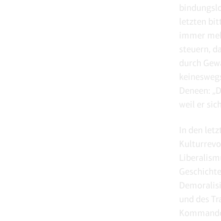
bindungslo
letzten bi
immer mehr
steuern, d
durch Gewa
keineswegs
Deneen: „D
weil er sic
In den let
Kulturrevo
Liberalism
Geschichte
Demoralisi
und des Tr
Kommandoh