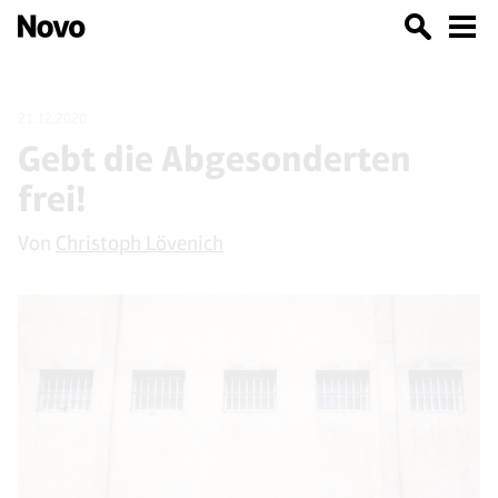
21.12.2020
Gebt die Abgesonderten
frei!
Von
Christoph Lövenich