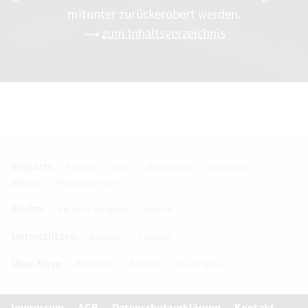
mitunter zurückerobert werden.
zum Inhaltsverzeichnis
Ressorts
Freiheit
Natur
Demokratie
Innovation
Bildung
Weltgeschehen
Bücher
Aktuelle Ausgabe
Kaufen
Unterstützen
Spenden
Fördern
Über Novo
Redaktion
Autoren
Das Projekt
Impressum
AGB
Datenschutzerklärung
Kontakt