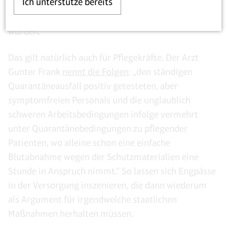
Ich unterstütze bereits
werden, gesunde Menschen müssen zu Hause
bleiben, auch wenn sie auf der Arbeit gebraucht
würden.
Das gilt natürlich auch für Pflegekräfte. Der Arzt
Gunter Frank
nennt die Folgen
: „den ständigen
Quarantäneausfall positiv getesteten, aber
symptomfreien Personals und die unglaublich
schweren Arbeitsbedingungen infolge vermehrt
unter Quarantänebedingungen zu pflegender
Patienten, wo alleine schon eine einfache
Blutabnahme wegen der Schutzmaterialien eine
Stunde in Anspruch nimmt.“ So lassen sich Engpässe
in der Versorgung inszenieren, die dann wiederum
als Argument für irgendwelche staatlichen
Maßnahmen herhalten müssen.