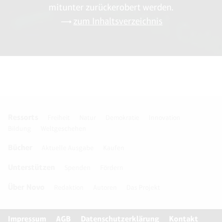
mitunter zurückerobert werden.
zum Inhaltsverzeichnis
Ressorts
Freiheit
Natur
Demokratie
Innovation
Bildung
Weltgeschehen
Bücher
Aktuelle Ausgabe
Kaufen
Unterstützen
Spenden
Fördern
Über Novo
Redaktion
Autoren
Das Projekt
Impressum
AGB
Datenschutzerklärung
Kontakt