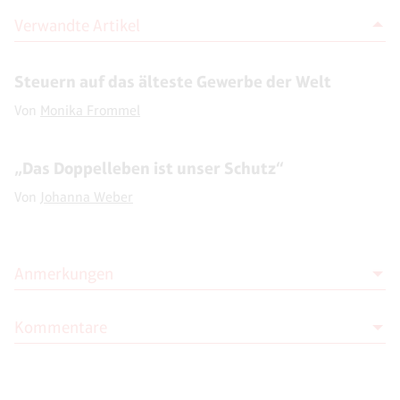
Verwandte Artikel
Steuern auf das älteste Gewerbe der Welt
Von
Monika Frommel
„Das Doppelleben ist unser Schutz“
Von
Johanna Weber
Anmerkungen
Kommentare
1
Helmut Sporer: „
Prostitution – Der Augsburger Weg,
Menschenwürde und Selbstbestimmung als zentrale
Kriterien einer notwendigen Neuregelung
“ in: Kriminalistik
Moderation
4/2010, S. 235–240.