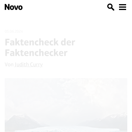
05.06.2024
Faktencheck der
Faktenchecker
Von
Judith Curry