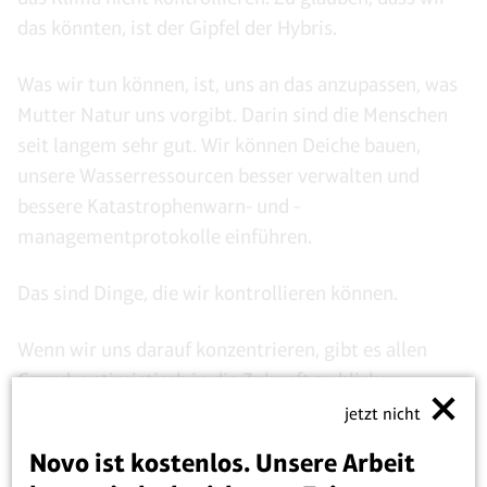
das könnten, ist der Gipfel der Hybris.
Was wir tun können, ist, uns an das anzupassen, was
Mutter Natur uns vorgibt. Darin sind die Menschen
seit langem sehr gut. Wir können Deiche bauen,
unsere Wasserressourcen besser verwalten und
bessere Katastrophenwarn- und -
managementprotokolle einführen.
Das sind Dinge, die wir kontrollieren können.
Wenn wir uns darauf konzentrieren, gibt es allen
Grund, optimistisch in die Zukunft zu blicken.
jetzt nicht
Ich bin Judith Curry für die Prager University.
Novo ist kostenlos. Unsere Arbeit