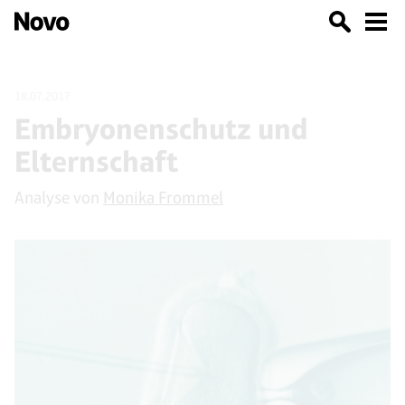
18.07.2017
Embryonenschutz und
Elternschaft
Analyse von
Monika Frommel