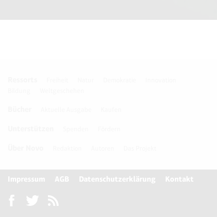
Ressorts
Freiheit
Natur
Demokratie
Innovation
Bildung
Weltgeschehen
Bücher
Aktuelle Ausgabe
Kaufen
Unterstützen
Spenden
Fördern
Über Novo
Redaktion
Autoren
Das Projekt
Impressum
AGB
Datenschutzerklärung
Kontakt