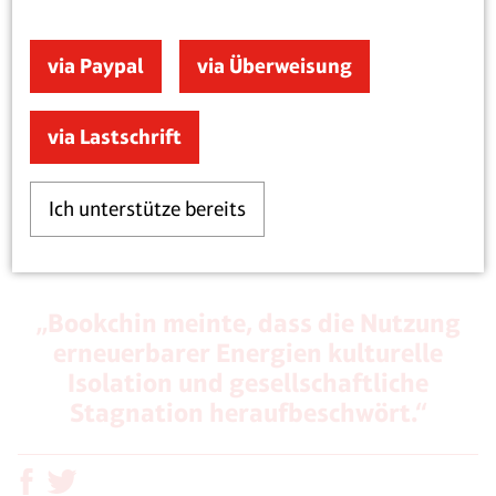
Rückentwicklung moderner Industriegesellschaften
zu Agrargesellschaften, schrieb Murray Bookchin in
via Paypal
via Überweisung
seinem 1962 erschienenen Buch „
Our Synthetic
Environment
“. Bookchin meinte, dass die Nutzung
erneuerbarer Energien „kulturelle Isolation und
via Lastschrift
gesellschaftliche Stagnation heraufbeschwört, eine
Reise zurück zu den Agrargesellschaften des
Ich unterstütze bereits
Mittelalters und der Antike.“
„Bookchin meinte, dass die Nutzung
erneuerbarer Energien kulturelle
Isolation und gesellschaftliche
Stagnation heraufbeschwört.“