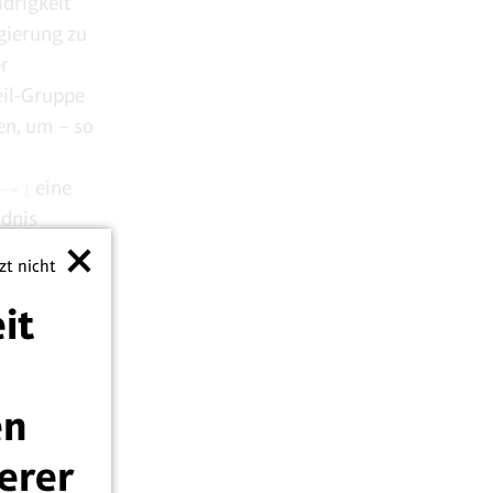
drigkeit
gierung zu
er
eil-Gruppe
en, um – so
eine
1
ndnis
er der
tzt nicht
angesichts
it
en
derer