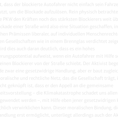
t, dass der blockierte Autofahrer nicht einfach sein Fahrz
utzt, um die Blockade aufzulösen. Rein physisch betrachtet
te PKW den Kräften noch des stärksten Blockierers weit üb
ckade einer Straße wird also eine Situation geschaffen, in
schen Prämissen liberaler, auf individuellen Menschenrech
n Gesellschaften wie in einem Brennglas verdichtet zeig
ird dies auch daran deutlich, dass es ein hohes
erungspotential aufweist, wenn ein Autofahrer mit Hilfe s
einen Blockierer von der Straße schiebt. Der Aktivist beg
de zwar eine gesetzwidrige Handlung, aber er baut zugleic
ralische und rechtliche Netz, das die Gesellschaft trägt, 
icht geknüpft ist, dass er den Appell an die gemeinsame
eitsvorstellung – die Klimakatastrophe schadet uns alle
gewendet werden –, mit Hilfe eben jener gesetzwidrigen
chlich verwirklichen kann. Dieser moralischen Bindung, di
ndlung erst ermöglicht, unterliegt allerdings auch der Ak