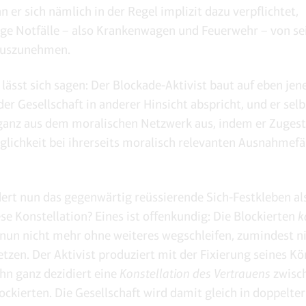
n er sich nämlich in der Regel implizit dazu verpflichtet,
ge Notfälle – also Krankenwagen und Feuerwehr – von se
auszunehmen.
 lässt sich sagen: Der Blockade-Aktivist baut auf eben jen
 der Gesellschaft in anderer Hinsicht abspricht, und er se
 ganz aus dem moralischen Netzwerk aus, indem er Zuges
nglichkeit bei ihrerseits moralisch relevanten Ausnahmefä
ert nun das gegenwärtig reüssierende Sich-Festkleben als
ese Konstellation? Eines ist offenkundig: Die Blockierten
k
 nun nicht mehr ohne weiteres wegschleifen, zumindest n
etzen. Der Aktivist produziert mit der Fixierung seines Kö
hn ganz dezidiert eine
Konstellation des Vertrauens
zwisc
ockierten. Die Gesellschaft wird damit gleich in doppelter