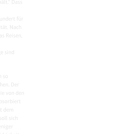
ält.“ Dass
undert für
tät. Nach
s Reisen,
e sind
n so
hen. Der
die von den
bsorbiert
it dem
oll sich
eniger