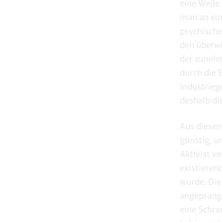
eine Weile
man an ein
psychische
den überwi
der zunehm
durch die 
Industrieg
deshalb di
Aus diesem
günstig, u
Aktivist v
existieren
wurde. Die
angeprange
eine Schra