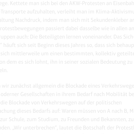
ge. Kettete man sich bei den AKW-Protesten an Eisenba
Transporte aufzuhalten, verleiht man im Klima-Aktivismu
altung Nachdruck, indem man sich mit Sekundenkleber a
n Protestbewegungen passiert dabei dasselbe wie in allen a
ruppen auch: Die Beteiligten lernen voneinander. Das Sich
 häuft sich seit Beginn dieses Jahres so, dass sich behaup
 sich mittlerweile um einen bestimmten, kollektiv geteilte
von dem es sich lohnt, ihn in seiner sozialen Bedeutung zu
eln.
 wir zunächst allgemein die Blockade eines Verkehrsweg
oderner Gesellschaften in ihrem Bedarf nach Mobilität be
 die Blockade von Verkehrswegen auf der politischen
hung dieses Bedarfs auf: Waren müssen von A nach B, M
, zur Schule, zum Studium, zu Freunden und Bekannten, zu
en. „Wir unterbrechen“, lautet die Botschaft der Protestle