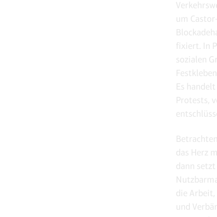
Verkehrswe
um Castor-
Blockadeh
fixiert. I
sozialen G
Festkleben“
Es handelt
Protests, 
entschlüss
Betrachten
das Herz m
dann setzt
Nutzbarmac
die Arbeit
und Verbänd