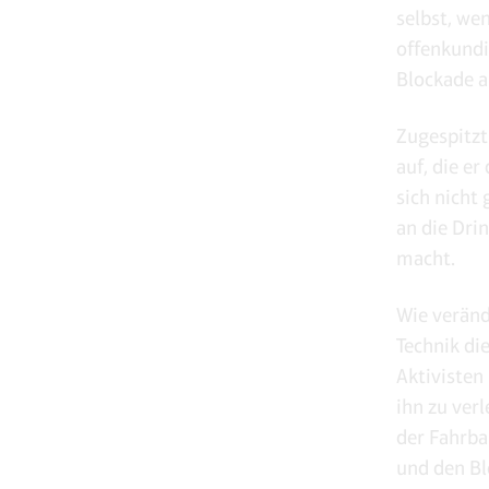
selbst, wen
offenkundi
Blockade 
Zugespitzt
auf, die er
sich nicht
an die Dri
macht.
Wie veränd
Technik di
Aktivisten
ihn zu verl
der Fahrba
und den Bl