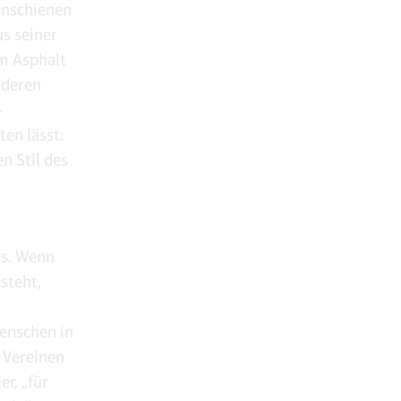
hnschienen
s seiner
m Asphalt
nderen
-
ten lässt:
n Stil des
es. Wenn
steht,
enschen in
 Vereinen
r, „für