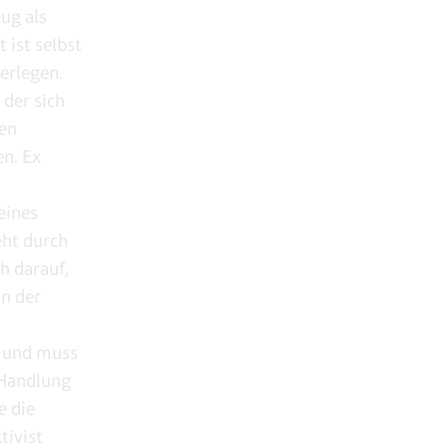
eug als
 ist selbst
erlegen.
 der sich
ten
en. Ex
eines
eht durch
h darauf,
in der
n und muss
 Handlung
e die
tivist