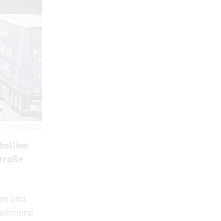
ia Pixabay (
CC0
)
bellion
Straße
nen und
zunehmend