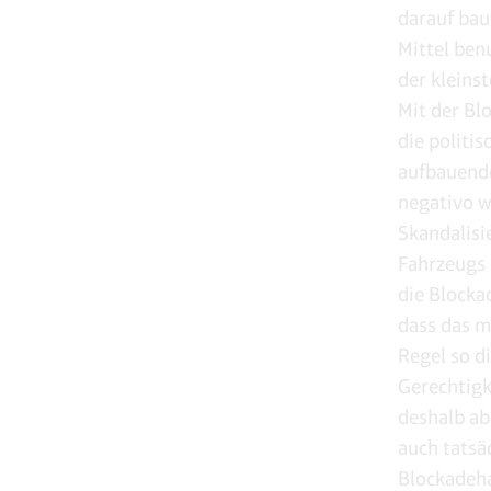
darauf bau
Mittel ben
der kleins
Mit der Blo
die politi
aufbauende
negativo w
Skandalisi
Fahrzeugs 
die Blocka
dass das mo
Regel so d
Gerechtigk
deshalb ab
auch tatsä
Blockadeha