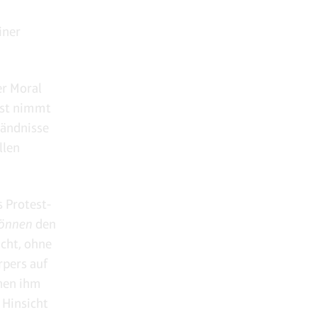
iner
er Moral
lbst nimmt
tändnisse
llen
 Protest-
önnen
den
icht, ohne
rpers auf
hen ihm
 Hinsicht