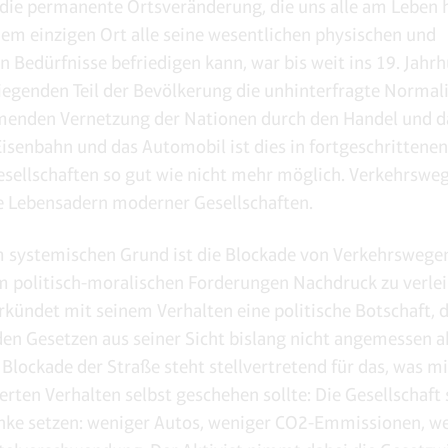
 die permanente Ortsveränderung, die uns alle am Leben h
em einzigen Ort alle seine wesentlichen physischen und
n Bedürfnisse befriedigen kann, war bis weit ins 19. Jahrh
egenden Teil der Bevölkerung die unhinterfragte Normali
enden Vernetzung der Nationen durch den Handel und da
Eisenbahn und das Automobil ist dies in fortgeschrittenen
esellschaften so gut wie nicht mehr möglich. Verkehrsweg
e Lebensadern moderner Gesellschaften.
 systemischen Grund ist die Blockade von Verkehrswege
m politisch-moralischen Forderungen Nachdruck zu verlei
erkündet mit seinem Verhalten eine politische Botschaft, 
den Gesetzen aus seiner Sicht bislang nicht angemessen a
 Blockade der Straße steht stellvertretend für das, was m
rten Verhalten selbst geschehen sollte: Die Gesellschaft s
nke setzen: weniger Autos, weniger CO2-Emmissionen, w