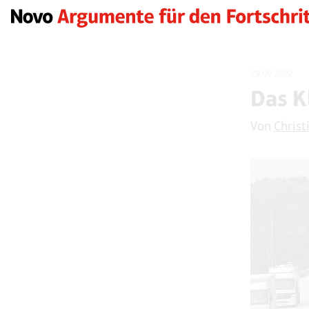
29.09.2022
Das K
Von
Christi