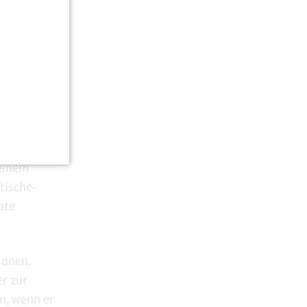
s
axis auch
kierten
 einem
tische-
ate
ionen.
er zur
n, wenn er