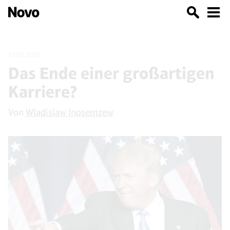
19.03.2025
Das Ende einer großartigen
Karriere?
Von
Wladislaw Inosemzew