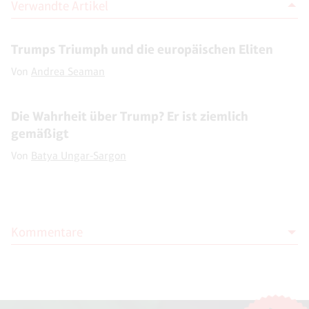
Verwandte Artikel
Trumps Triumph und die europäischen Eliten
Von
Andrea Seaman
Die Wahrheit über Trump? Er ist ziemlich
gemäßigt
Von
Batya Ungar-Sargon
Kommentare
Moderation
Die Moderation der Kommentare liegt allein bei NOVO. Kritische
Kommentare und Diskussionen sind willkommen, Beschimpfungen /