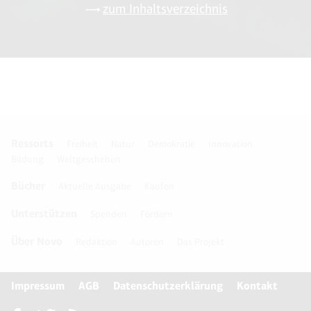
zum Inhaltsverzeichnis
Ressorts
Freiheit
Natur
Demokratie
Innovation
Bildung
Weltgeschehen
Bücher
Aktuelle Ausgabe
Kaufen
Unterstützen
Spenden
Fördern
Über Novo
Redaktion
Autoren
Das Projekt
Impressum
AGB
Datenschutzerklärung
Kontakt