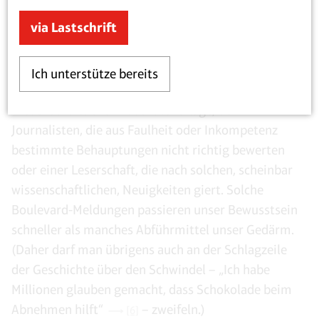
via Lastschrift
Es ist allerdings nicht nur ein Problem der
Ich unterstütze bereits
aufmerksamkeitsheischenden Forscher, der
wissenschaftlichen Zuschussverlage, der
Journalisten, die aus Faulheit oder Inkompetenz
bestimmte Behauptungen nicht richtig bewerten
oder einer Leserschaft, die nach solchen, scheinbar
wissenschaftlichen, Neuigkeiten giert. Solche
Boulevard-Meldungen passieren unser Bewusstsein
schneller als manches Abführmittel unser Gedärm.
(Daher darf man übrigens auch an der Schlagzeile
der Geschichte über den Schwindel – „Ich habe
Millionen glauben gemacht, dass Schokolade beim
Abnehmen hilft“
– zweifeln.)
[6]