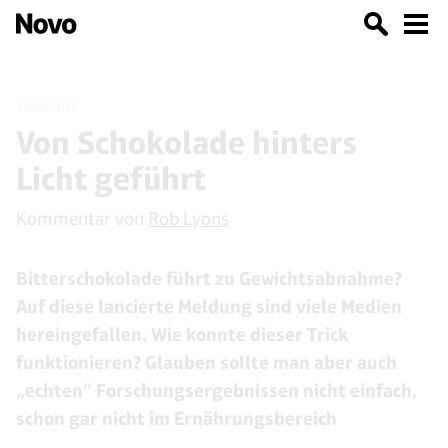
18.06.2015
Von Schokolade hinters
Licht geführt
Kommentar von
Rob Lyons
Bitterschokolade führt zu Gewichtsabnahme?
Auf diese lancierte Meldung sind viele Medien
hereingefallen. Wie konnte dieser Trick
funktionieren? Glauben sollte man aber auch
„echten“ Forschungsergebnissen nicht einfach,
schon gar nicht im Ernährungsbereich