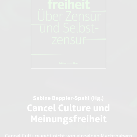
28.03.2015.
Udo Pollmer
5 Onneken / Löbl (s. Anm. 1.) und siehe z.B. Nora Burgard-
Esst endlich normal
Arp: „Die Schoko-Lüge: Bild, Focus Online & Co. fallen auf
Piper (9. Oktober 2009)
Fake-Studie herein“, Meedia, 28.05.215.
6 John Bohannon: „I Fooled Millions Into Thinking Chocolate
Helps Weight Loss. Here’s How“, io9, 27.05.2015.
Sabine Beppler-Spahl (Hg.)
Cancel Culture und
Meinungsfreiheit
Cancel Culture geht nicht von einzelnen Machthabern