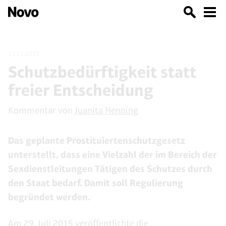
11.11.2015
Schutzbedürftigkeit statt
freier Entscheidung
Kommentar von
Juanita Henning
Das geplante Prostituiertenschutzgesetz
unterstellt, dass eine Vielzahl der im Bereich der
Sexdienstleitungen Tätigen des Schutzes durch
den Staat bedarf. Damit soll Regulierung
begründet werden.
Am 29. Juli 2015 veröffentlichte die