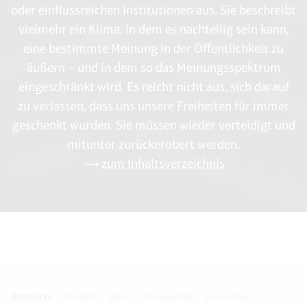
Heranwachsender Rechnung tragen.“ (BMFSFJ, S. 55).
oder einflussreichen Institutionen aus. Sie beschreibt
14 BMFSFJ, S. 36.
vielmehr ein Klima, in dem es nachteilig sein kann,
15 „Die Argumentation, dass die größte Gruppe der
eine bestimmte Meinung in der Öffentlichkeit zu
Menschenhandelsopfer aus dem Bereich der 18- bis 21-
jährigen kommt und diese daher besonders gefährdet ist,
äußern – und in dem so das Meinungsspektrum
lässt sich zumindest für den dargelegten Zeitraum nicht
eingeschränkt wird. Es reicht nicht aus, sich darauf
halten.“ (Ina Hunecke: Das Prostitutionsgesetz und seine
zu verlassen, dass uns unsere Freiheiten für immer
Umsetzung, Verlag Dr. Kovač 2011, S. 149).
geschenkt wurden. Sie müssen wieder verteidigt und
16 Siehe „Bundeswehr rekrutiert Minderjährige”, Zeit online,
mitunter zurückerobert werden.
24.01.2014.
zum Inhaltsverzeichnis
17 BMFSFJ (s. Anm. 2), S. 32.
18 BMFSFJ (s. Anm. 2), S. 64.
Ressorts
Freiheit
Natur
Demokratie
Innovation