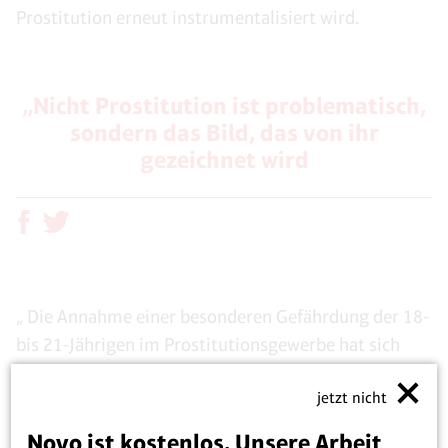
Prostitution erneut instrumentalisiert wird.
„Nicht Prostitution ist problematisch,
sondern das Bild, das von ihr
gezeichnet wird
„ Die Annahme einer besonderen Gefährdung der 18-
bis 21-Jährigen im Prostitutionsgewerbe hat sich
bislang noch nie bestätigt.
Die entsprechende
[15]
jetzt nicht
Passage in § 232 StGB erweist sich als
anachronistisches Relikt eines per Strafrecht
Novo ist kostenlos. Unsere Arbeit