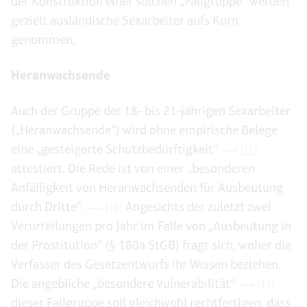
der Konstruktion einer solchen „Fallgruppe“ werden
gezielt ausländische Sexarbeiter aufs Korn
genommen.
Heranwachsende
Auch der Gruppe der 18- bis 21-jährigen Sexarbeiter
(„Heranwachsende“) wird ohne empirische Belege
eine „gesteigerte Schutzbedürftigkeit“
[11]
attestiert. Die Rede ist von einer „besonderen
Anfälligkeit von Heranwachsenden für Ausbeutung
durch Dritte“.
Angesichts der zuletzt zwei
[12]
Verurteilungen pro Jahr im Falle von „Ausbeutung in
der Prostitution“ (§ 180a StGB) fragt sich, woher die
Verfasser des Gesetzentwurfs ihr Wissen beziehen.
Die angebliche „besondere Vulnerabilität“
[13]
dieser Fallgruppe soll gleichwohl rechtfertigen, dass