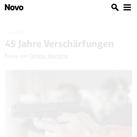
15.03.2017
45 Jahre Verschärfungen
Essay von
Gregor Wensing