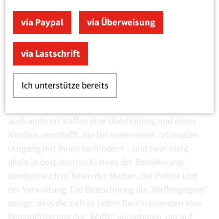
Demokratie nicht. Und ist damit selbst eine
ernsthafte Gefahr für den demokratischen Staat.
via Paypal
via Überweisung
2
via Lastschrift
Mythos Waffe
Die Gesetzeslage hat mittlerweile dazu geführt, dass
Ich unterstütze bereits
Waffen nicht länger Gegenstände des Alltags sind.
Ein erschwerter Zugang zu ihnen hat Schuss-, aber
auch anderen Waffen eine Überhöhung und einen
Nimbus verschafft, die bei vielen einen rationalen
Umgang mit ihnen verhindern – und zwar nicht
allein in bestimmten Kreisen der Bevölkerung,
sondern auch in Teilen der Medien, der Politik und
der Verwaltung. Die Bezeichnung als „Waffengegner“
belegt, dass die sich so selber Beschreibenden eine
Personifizierung der „Waffe“ vornehmen, um auf