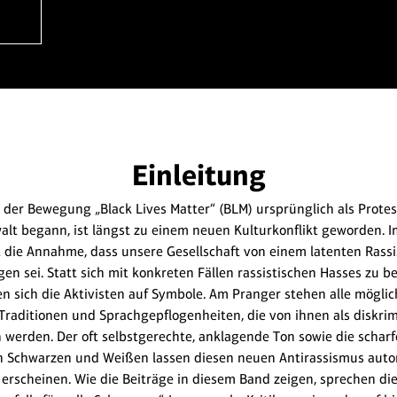
Einleitung
 der Bewegung „Black Lives Matter“ (BLM) ursprünglich als Prote
walt begann, ist längst zu einem neuen Kulturkonflikt geworden. 
t die Annahme, dass unsere Gesellschaft von einem latenten Rass
n sei. Statt sich mit konkreten Fällen rassistischen Hasses zu b
n sich die Aktivisten auf Symbole. Am Pranger stehen alle möglic
raditionen und Sprachgepflogenheiten, die von ihnen als diskri
werden. Der oft selbstgerechte, anklagende Ton sowie die schar
n Schwarzen und Weißen lassen diesen neuen Antirassismus autor
 erscheinen. Wie die Beiträge in diesem Band zeigen, sprechen die