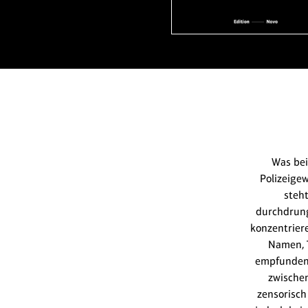
Was bei
Polizeige
steh
durchdrunge
konzentriere
Namen, T
empfunden 
zwische
zensorisch