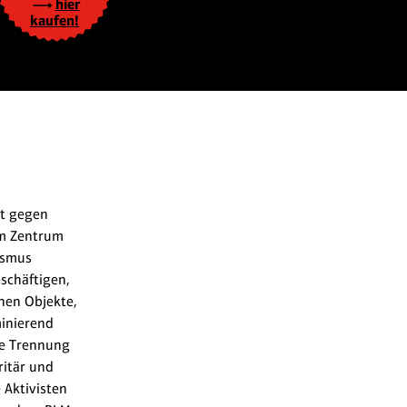
hier
kaufen!
st gegen
Im Zentrum
ismus
eschäftigen,
hen Objekte,
minierend
fe Trennung
itär und
 Aktivisten