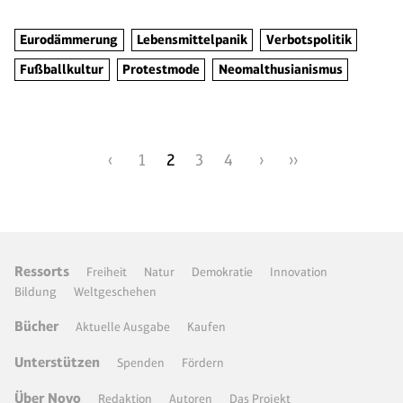
Eurodämmerung
Lebensmittelpanik
Verbotspolitik
Fußballkultur
Protestmode
Neomalthusianismus
‹
1
2
3
4
›
››
Ressorts
Freiheit
Natur
Demokratie
Innovation
Bildung
Weltgeschehen
Bücher
Aktuelle Ausgabe
Kaufen
Unterstützen
Spenden
Fördern
Über Novo
Redaktion
Autoren
Das Projekt