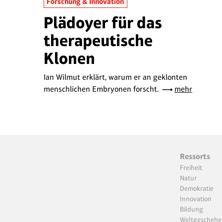
Forschung & Innovation
Plädoyer für das
therapeutische
Klonen
Ian Wilmut erklärt, warum er an geklonten
menschlichen Embryonen forscht.
mehr
Ressorts
Freiheit
Natur
Demokratie
Innovation
Bildung
Weltgeschehe