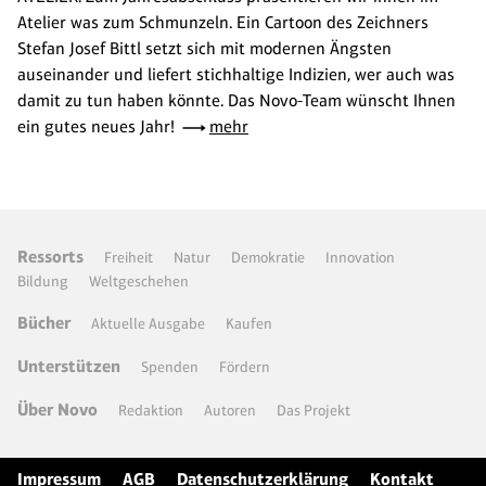
Atelier was zum Schmunzeln. Ein Cartoon des Zeichners
Stefan Josef Bittl setzt sich mit modernen Ängsten
auseinander und liefert stichhaltige Indizien, wer auch was
damit zu tun haben könnte. Das Novo-Team wünscht Ihnen
ein gutes neues Jahr!
mehr
Ressorts
Freiheit
Natur
Demokratie
Innovation
Bildung
Weltgeschehen
Bücher
Aktuelle Ausgabe
Kaufen
Unterstützen
Spenden
Fördern
Über Novo
Redaktion
Autoren
Das Projekt
Impressum
AGB
Datenschutzerklärung
Kontakt