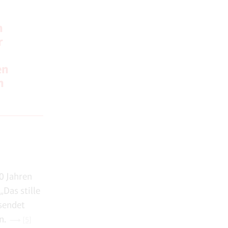
n
r
en
h
0 Jahren
Das stille
esendet
n.
[5]