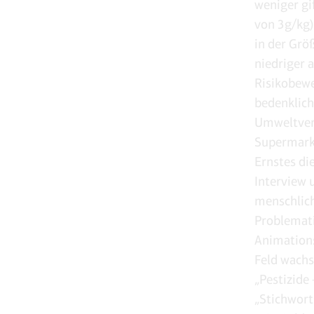
weniger gif
von 3g/kg)
in der Grö
niedriger 
Risikobewe
bedenklich
Umweltverb
Supermarkt
Ernstes di
Interview 
menschlich
Problemati
Animations
Feld wachs
„Pestizide
„Stichwort