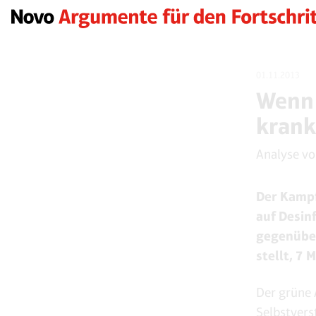
01.11.2013
Wenn 
kran
Analyse v
Der Kampf
auf Desinf
gegenüber
stellt, 7 
Der grüne 
Selbstvers