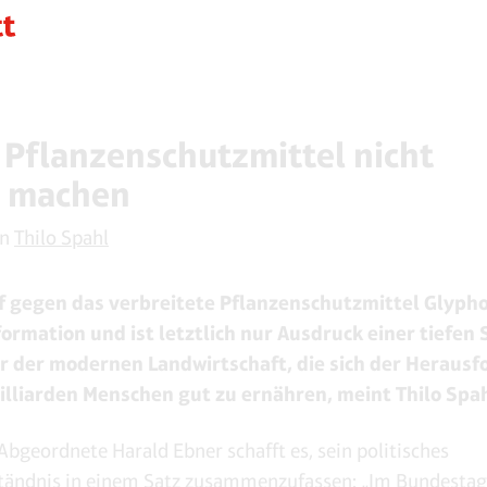
Pflanzenschutzmittel nicht
k machen
on
Thilo Spahl
 gegen das verbreitete Pflanzenschutzmittel Glypho
ormation und ist letztlich nur Ausdruck einer tiefen 
 der modernen Landwirtschaft, die sich der Heraus
Milliarden Menschen gut zu ernähren, meint Thilo Spa
Abgeordnete Harald Ebner schafft es, sein politisches
tändnis in einem Satz zusammenzufassen: „Im Bundestag