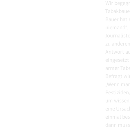
Wir begegn
Tabakbauer
Bauer hat 
niemand“, 
Journalist
zu anderen
Antwort au
eingesetzt
armer Taba
Befragt wi
„Wenn man
Pestiziden
um wissens
eine Ursac
einmal bes
dann muss 