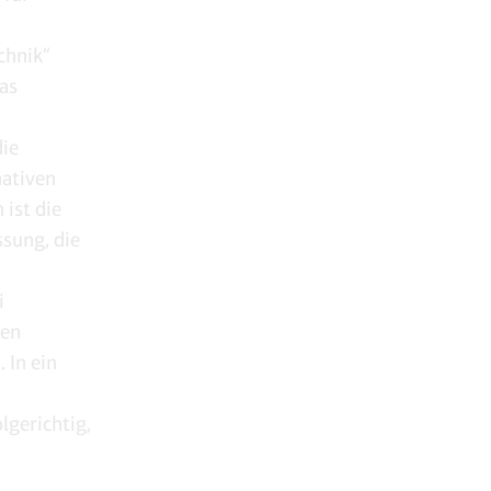
chnik“
as
die
nativen
 ist die
sung, die
i
nen
. In ein
]
lgerichtig,