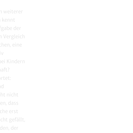
n weiterer
n kennt
fgabe der
m Vergleich
chen, eine
iv
bei Kindern
aft?
rtet:
nd
ht nicht
en, dass
che erst
ht gefällt,
den, der