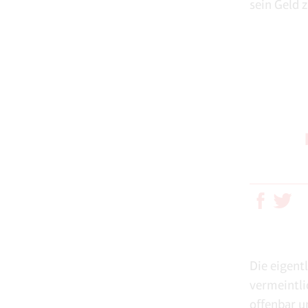
sein Geld 
Die eigent
vermeintli
offenbar u