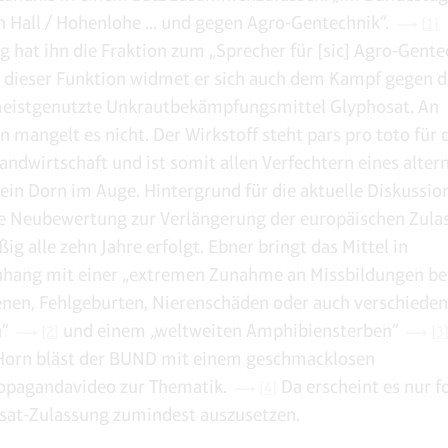
 Hall / Hohenlohe ... und gegen Agro-Gentechnik“.
[1]
ig hat ihn die Fraktion zum „Sprecher für [sic] Agro-Gente
n dieser Funktion widmet er sich auch dem Kampf gegen d
meistgenutzte Unkrautbekämpfungsmittel Glyphosat. An
n mangelt es nicht. Der Wirkstoff steht pars pro toto für 
ndwirtschaft und ist somit allen Verfechtern eines alter
ein Dorn im Auge. Hintergrund für die aktuelle Diskussion
 Neubewertung zur Verlängerung der europäischen Zulas
g alle zehn Jahre erfolgt. Ebner bringt das Mittel in
ang mit einer „extremen Zunahme an Missbildungen be
en, Fehlgeburten, Nierenschäden oder auch verschiede
n“
und einem „weltweiten Amphibiensterben“
[2]
[3
 Horn bläst der BUND mit einem geschmacklosen
ropagandavideo zur Thematik.
Da erscheint es nur fo
[4]
sat-Zulassung zumindest auszusetzen.