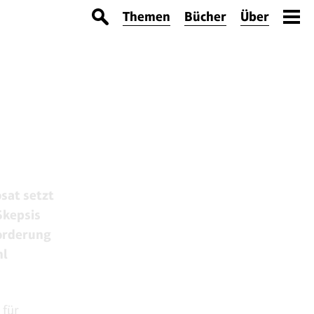
Themen
Bücher
Über
sat setzt
Skepsis
forderung
hl
 für