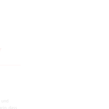
n
r
e und
arin, dass