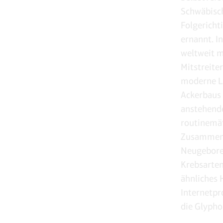
Schwäbisch
Folgericht
ernannt. I
weltweit 
Mitstreiter
moderne La
Ackerbaus 
anstehende
routinemäßi
Zusammenh
Neugeboren
Krebsarte
ähnliches
Internetp
die Glypho