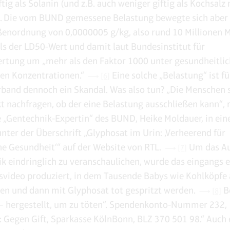
tig als Solanin (und z.B. auch weniger giftig als Kochsalz
. Die vom BUND gemessene Belastung bewegte sich aber 
ßenordnung von 0,0000005 g/kg, also rund 10 Millionen 
als der LD50-Wert und damit laut Bundesinstitut für
rtung um „mehr als den Faktor 1000 unter gesundheitlic
en Konzentrationen.“
Eine solche „Belastung“ ist fü
[6]
and dennoch ein Skandal. Was also tun? „Die Menschen 
 nachfragen, ob der eine Belastung ausschließen kann“, r
e „Gentechnik-Expertin“ des BUND, Heike Moldauer, in ei
unter der Überschrift „Glyphosat im Urin: ‚Verheerend für
e Gesundheit‘“ auf der Website von RTL.
Um das A
[7]
k eindringlich zu veranschaulichen, wurde das eingangs 
video produziert, in dem Tausende Babys wie Kohlköpfe
en und dann mit Glyphosat tot gespritzt werden.
B
[8]
 – hergestellt, um zu töten“. Spendenkonto-Nummer 232,
: Gegen Gift, Sparkasse KölnBonn, BLZ 370 501 98.“ Auch e