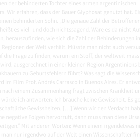
en der behinderten Tochter eines armen argentinischen
s. Wir erfahren, dass der Bauer Glyphosat genutzt hat. Ei
einen behinderten Sohn. „Die genaue Zahl der Betroffene
heißt es viel- und doch nichtssagend. Wäre es da nicht Au
en, herauszufinden, wie sich die Zahl der Behinderungen i
 Regionen der Welt verhält. Müsste man nicht auch versu
f die Frage zu finden, warum ein Stoff, der weltweit mass
 wird, ausgerechnet in einer kleinen Region Argentiniens 
kbauern zu Geburtsfehlern führt? Was sagt die Wissensch
rd im Film Prof. Andrés Carrasco in Buenos Aires. Er antwo
 nach einem Zusammenhang fragt zwischen Krankheit u
, würde ich antworten: Ich brauche keine Gewissheit. Es ge
chaftliche Gewissheiten. […] Wenn wir den Verdacht hab
he negative Folgen hervorruft, dann muss man diese Ursa
eitigen.“ Mit anderen Worten: Wenn einem irgendetwas nic
man nur irgendwo auf der Welt einen Wissenschaftler fin