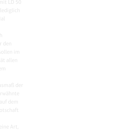
 mit LD 50
lediglich
Mal
h
r den
sollen im
ät allen
nem
usmaß der
erwähnte
 auf dem
otschaft
ine Art,