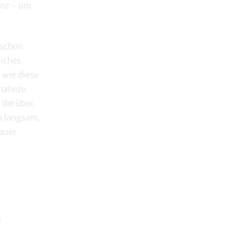
enz – um
 schon
liches
 wie diese
 nahezu
 darüber,
o langsam,
nauer
n