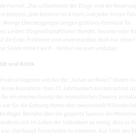
nde Formel: „Das schlechteste der Dinge sind die Neuerun
t Ketzerei, jede Ketzerei ist Irrtum, und jeder Irrtum führ
Wenige Überzeugungen bergen größeres Potenzial für
1
es Leiden. Ob gesellschaftlicher Wandel, Seuchen oder 
uf die Erde: Probleme sind unvermeidbar, doch nur ohne F
zur Sünde erklärt wird – bleiben sie auch unlösbar.
ität und Kritik
ervative Dogmen wie das der „Sunan an-Nasa’i“ bilden in 
 keine Ausnahme. Vom 21. Jahrhundert aus betrachtet ist 
t für ein ehernes Gesetz des menschlichen Daseins zu halt
h war für die Gattung Homo aber zweieinhalb Millionen Ja
 die Regel. Beinahe über die gesamte Spanne, die Mensche
, änderte sich im Leben der Individuen so wenig, dass es i
war, überhaupt Fortschritte zu erkennen. Aus Sicht des E