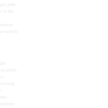
gen; jede
t in die
Kometen
ortschritt
der
es leicht,
en.
hre lang
n
hnen
inzelnen