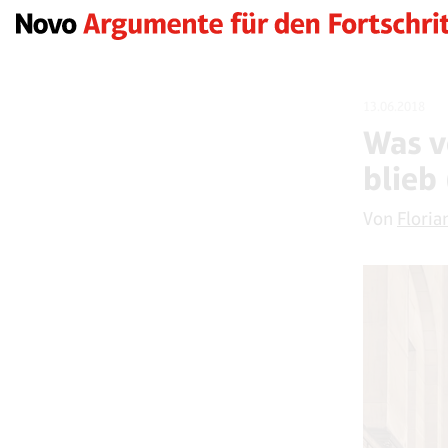
13.06.2018
Was v
blieb 
Von
Floria