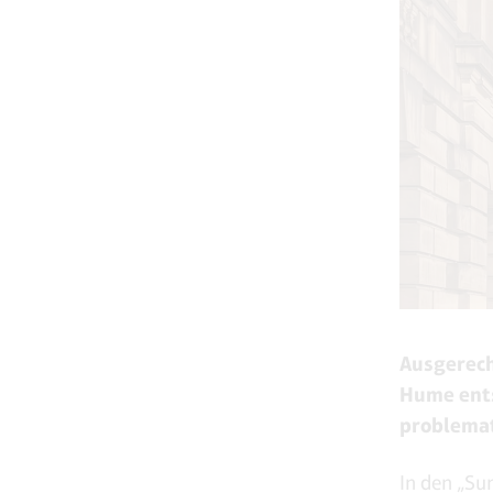
Ausgerech
Hume ents
problemat
In den „Su