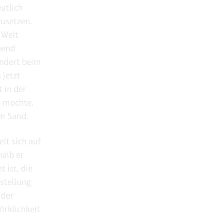
utlich
zusetzen.
 Welt
hend
undert beim
 jetzt
 in der
n mochte,
em Sand.
lt sich auf
halb er
 ist, die
rstellung
 der
irklichkeit