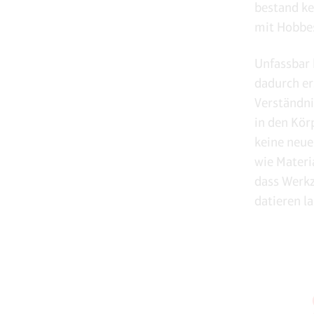
bestand ke
mit Hobbes
Unfassbar 
dadurch er
Verständni
in den Kör
keine neue
wie Materi
dass Werkz
datieren l