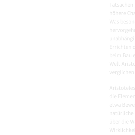
Tatsachen 
höhere Cha
Was besond
hervorgehe
unabhängig
Errichten 
beim Bau e
Welt Arist
verglichen
Aristotele
die Elemen
etwa Beweg
natürliche
über die W
Wirklichke