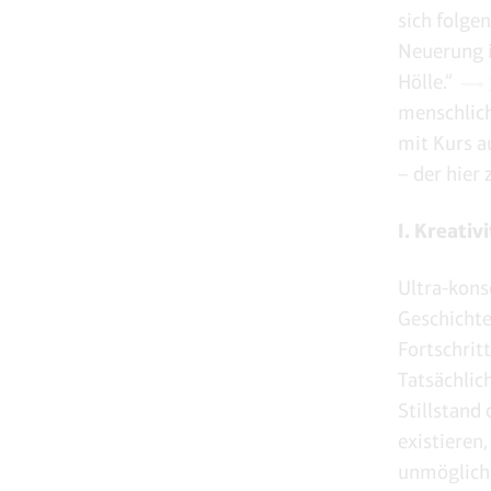
sich folge
Neuerung is
Hölle.“
menschlich
mit Kurs a
– der hier 
I. Kreativ
Ultra-kons
Geschichte
Fortschrit
Tatsächlic
Stillstand
existieren
unmöglich 