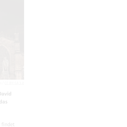
s /
CC BY-SA 3.0
David
das
 findet