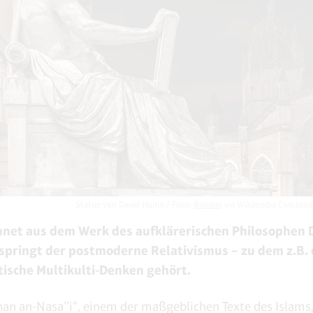
Statue von David Hume / Foto:
Bandan
via Wikimedia Common
net aus dem Werk des aufklärerischen Philosophen 
pringt der postmoderne Relativismus – zu dem z.B. 
ische Multikulti-Denken gehört.
nan an-Nasa’‘i“, einem der maßgeblichen Texte des Islams,