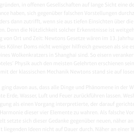
gründen, in offenen Gesellschaften auf lange Sicht eine de
nce haben, sich gegenüber falschen Vorstellungen durch
ers dann zutrifft, wenn sie aus tiefen Einsichten über die
n. Denn die Nützlichkeit solcher Erkenntnisse ist weitge
 von Ort und Zeit: Newtons Gesetze wären im 13. Jahrh
des Kölner Doms nicht weniger hilfreich gewesen als sie es
ines Wolkenkratzers in Shanghai sind. So eisern verankert
oteles’ Physik auch den meisten Gelehrten erschienen sei
 mit der klassischen Mechanik Newtons stand sie auf los
s ging davon aus, dass alle Dinge und Phänomene in der We
te Erde, Wasser, Luft und Feuer zurückführen lassen. Wes
ung als einen Vorgang interpretierte, der darauf gerichtet
 Harmonie dieser vier Elemente zu wahren. Als falsche Vo
elt setzte sich dieser Gedanke gegenüber neuen, näher an
it liegenden Ideen nicht auf Dauer durch. Näher an einer W