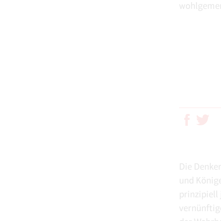
wohlgemerk
Die Denker
und Könige
prinzipiel
vernünftige