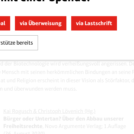
 Infrastruktur voraus, die in Echtzeit den Status jedes Bü
d zur Bedingung für Leistungen, aber auch Erlaubnisse un
ngen macht.
pal
via Überweisung
via Lastschrift
d SPD mögen inhaltlich völlig verbrauchte Funktionärs-
rstütze bereits
ersonnene Koalitionsvertag atmet aber stellenweise den H
o will, Visionären. Eine Zukunft der Künstlichen Intellige
d der Biotechnologie wird verheißungsvoll angerissen. D
e Mensch mit seinen herkömmlichen Bindungen an seine F
t und Religion erscheint in dieser Vision als Störfaktor, 
n und überwunden werden muss.
Kai Rogusch & Christoph Lövenich (Hg.)
Bürger oder Untertan? Über den Abbau unserer
Freiheitsrechte
, Novo Argumente Verlag; 1.Auflage
(26. August 2020).