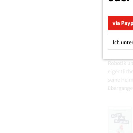
öffentliche
erfasst un
Genehmigu
via Pay
CDU/CSU un
Ich unte
sein. Der 
wenn man s
Robotik un
eigentlich
seine Heima
übergange