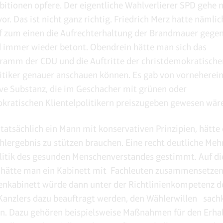
itionen opfere. Der eigentliche Wahlverlierer SPD gehe n
or. Das ist nicht ganz richtig. Friedrich Merz hatte nämli
 zum einen die Aufrechterhaltung der Brandmauer gegen
immer wieder betont. Obendrein hätte man sich das
ramm der CDU und die Auftritte der christdemokratische
itiker genauer anschauen können. Es gab von vorneherein
ve Substanz, die im Geschacher mit grünen oder
kratischen Klientelpolitikern preiszugeben gewesen wäre
tatsächlich ein Mann mit konservativen Prinzipien, hätte 
hlergebnis zu stützen brauchen. Eine recht deutliche Meh
olitik des gesunden Menschenverstandes gestimmt. Auf di
 hätte man ein Kabinett mit Fachleuten zusammensetzen
enkabinett würde dann unter der Richtlinienkompetenz d
Kanzlers dazu beauftragt werden, den Wählerwillen sach
. Dazu gehören beispielsweise Maßnahmen für den Erhal