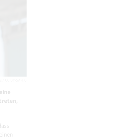
s /
CC BY-SA 4.0
eine
treten,
dass
seinen