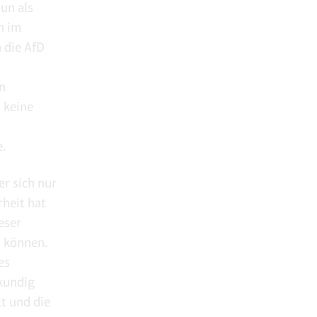
un als
ch im
 die AfD
n
 keine
.
er sich nur
rheit hat
eser
 können.
es
kundig
t und die