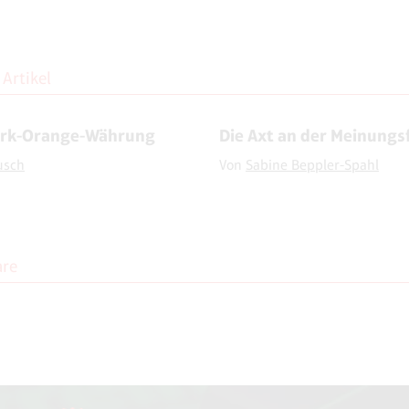
Artikel
erk-Orange-Währung
Die Axt an der Meinungsf
usch
Von
Sabine Beppler-Spahl
re
n der Kommentare liegt allein bei NOVO. Kritische Kommentare und Diskussi
Beschimpfungen / Beleidigungen oder Spam-Kommentare hingegen werden 
funktion wird über den Dienst "DISQUS" des Unternehmens Big Head Labs, I
 zur Verfügung gestellt. Weitere Informationen finden Sie in unseren
AGB u