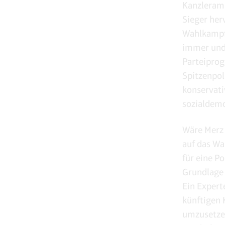
Kanzleramb
Sieger herv
Wahlkampf
immer und 
Parteiprog
Spitzenpol
konservati
sozialdemo
Wäre Merz 
auf das Wa
für eine P
Grundlage
Ein Expert
künftigen 
umzusetzen