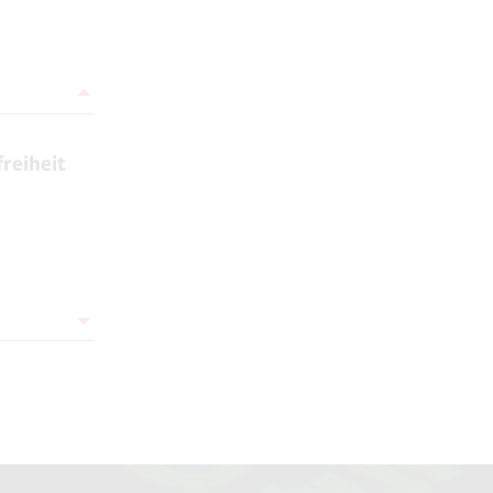
reiheit
onen sind
entfernt.
nc., San
nd