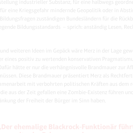
tellung industrieller Substanz, für eine halbwegs geordn
 für eine Kriegsgefahr mindernde Geopolitik oder in Ab
 Bildungsfragen zuständigen Bundesländern für die Rück
egende Bildungsstandards – sprich: anständig Lesen, Rec
 und weiteren Ideen im Gepäck wäre Merz in der Lage gew
r eines positiv zu wertenden konservativen Pragmatism
 Dafür hätte er nur die verhängnisvolle Brandmauer zur A
müssen. Diese Brandmauer präsentiert Merz als Rechtfert
menarbeit mit verbohrten politischen Kräften aus dem 
die aus der Zeit gefallen eine Zombie-Existenz führen und
änkung der Freiheit der Bürger im Sinn haben.
„Der ehemalige Blackrock-Funktionär führ