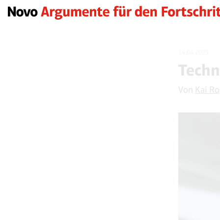
14.04.2025
Techn
Von
Kai R