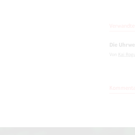
Verwandte 
Die Uhrw
Von
Kai Rog
Kommenta
Moderation
Die Moderatio
willkommen, 
Die Kommentar
Francisco/USA.