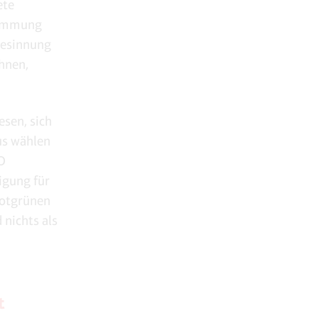
ete
stimmung
besinnung
hnen,
esen, sich
us wählen
fD
igung für
rotgrünen
 nichts als
t