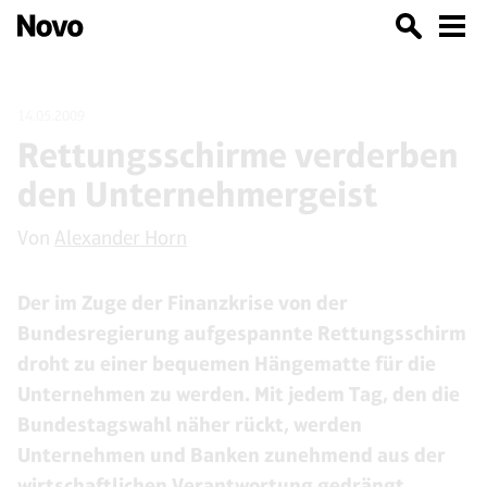
14.05.2009
Rettungsschirme verderben
den Unternehmergeist
Von
Alexander Horn
Der im Zuge der Finanzkrise von der
Bundesregierung aufgespannte Rettungsschirm
droht zu einer bequemen Hängematte für die
Unternehmen zu werden. Mit jedem Tag, den die
Bundestagswahl näher rückt, werden
Unternehmen und Banken zunehmend aus der
wirtschaftlichen Verantwortung gedrängt.