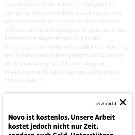
„Systemrelevanz“ der Banken den Bürger dazu
zwingt, für Milliardenverluste aufzukommen, wird
mit den gegenwärtig diskutierten Reformen den
Akteuren die Verantwortung zur Krisenprävention
immer weiter abgenommen. So sind die
Forderungen nach einer umfassenden Überwachung
des Finanzsystems extrem problematisch, da diese
die Verantwortung für die Vermeidung von
Finanzkrisen nicht bei den Banken, sondern beim
Staat verankern.
Auch die Eingriffe in die Art und Weise, wie die
jetzt nicht
Aufsichtsgremien und die Vorstände der
Unternehmen in die Pflicht genommen werden
Novo ist kostenlos. Unsere Arbeit
sollen, sind in dieser Hinsicht kontraproduktiv.
kostet jedoch nicht nur Zeit,
Unternehmern und deren Vertretern muss die