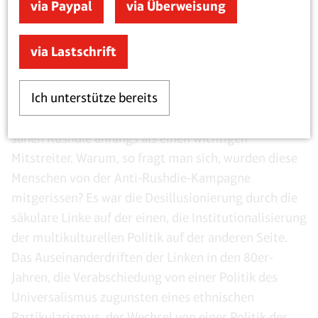
via Paypal
via Überweisung
ihnen jung, politisch links ausgerichtet, eloquent, gut
ausgebildet und sozial integriert. Nur wenige von
via Lastschrift
ihnen waren religiös, geschweige denn
fundamentalistisch. Viele waren Mitglieder des Asian
Ich unterstütze bereits
Youth Movement, andere waren Mitglieder in
linksgerichteten Organisationen, und viele von ihnen
sahen Rushdie anfangs als einen wichtigen
Mitstreiter. Warum, so fragt man sich, wurden diese
Menschen von der Anti-Rushdie-Kampagne
mitgerissen? Es war die Desillusionierung durch die
säkulare Linke auf der einen, die Institutionalisierung
der multikulturellen Politik auf der anderen Seite.
Das Auseinanderdriften der Linken in den 80er-
Jahren, die Verabschiedung von einer Politik des
Universalismus zugunsten eines ethnischen
Partikularismus, der Wechsel von einer Politik der