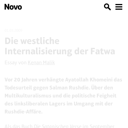
01.03.2009
Die westliche
Internalisierung der Fatwa
Essay von
Kenan Malik
Vor 20 Jahren verhängte Ayatollah Khomeini das
Todesurteil gegen Salman Rushdie. Über den
Multikulturalismus und die politische Feigheit
des linksliberalen Lagers im Umgang mit der
Rushdie-Affäre.
Als das Buch
Die Satanischen Verse
im September