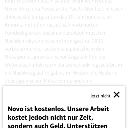
John W. Dower hielt in seinem Werk
War Without
Mercy: Race and Power in the Pacific War
fest, wie sich
chinesische Emigranten des 19. Jahrhunderts in
Amerika mit offen rassistisch motivierten
Feindseligkeiten auseinandersetzen mussten.
Nachdem die chinesische Immigration 1892
verboten wurde, rückte die japanische in den
Mittelpunkt amerikanischer Ängste.6 Von der
Weltwirtschaftskrise in der Zwischenkriegszeit bis in
die Nachkriegsjahre gab es im Westen die Hysterie
über japanischen Militarismus und eine
ausgesprochene Feindseligkeit gegenüber dem
jetzt nicht
maoistischen China, dem Unterstützer des
Kommunismus in Korea. Noch in den 70er-Jahren
Novo ist kostenlos. Unsere Arbeit
machte die Angst vor der Entstehung eines
kostet jedoch nicht nur Zeit,
japanischen „Superstaates“ die Runde.7 Die früheren
sondern auch Geld. Unterstützen