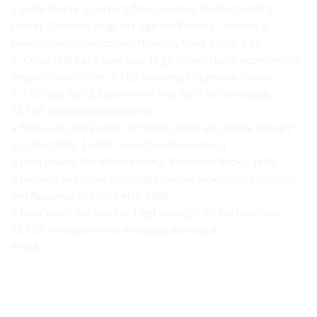
1 Siehe hierzu „Learning from Success: Understanding
China’s (Uneven) Progress against Poverty“,
Finance &
Development, International Monetary Fund
, 12/04, S.17.
2 „China still has a long way to go in recyclable economy“ in:
People’s Daily Online
, 5.1.05, www.english.people.com.cn.
3 „FDI rises by 12.2 percent in first half“ in:
China Daily
,
13.7.07, www.chinadaily.com.cn
4 Siehe z.B. „Work with, not trash, China on climate change“
in:
China Daily
, 13.6.07, www.chinadaily.com.cn
5 John Dower:
War Without Mercy
, Pantheon Books, 1986
6 Herman Kahn:
The Emerging Japanese Superstate: Challenge
and Response
, Prentice-Hall, 1970
7 John Vidal: „We just can’t get enough“ in:
The Guardian
,
18.7.07, www.commentisfree.guardian.co.uk
8 ebd