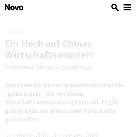
01.05.2008
Ein Hoch auf Chinas
Wirtschaftswunder!
Kommentar von
James Woudhuysen
Ignorieren Sie die Horrorgeschichten über die
„gelbe Gefahr“, die von Chinas
Wirtschaftswachstum ausgehen soll. Es gibt
gute Gründe, die chinesischen Fortschritte
gutzuheißen.
Jede Woche wächst die Liste westlicher