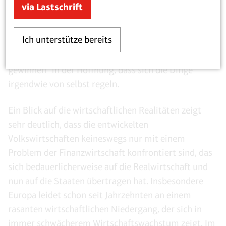
via Lastschrift
Prinzip wurde von kreditfinanziertem auf staatlich
finanzierten Konsum umgestellt. Auch die nun
Ich unterstütze bereits
losgetretene Spardiskussion lässt jede klare Vision
vermissen. Es geht vor allen Dingen darum, „Zeit zu
gewinnen“ in der Hoffnung, dass sich die Dinge
irgendwie von selbst regeln.
Ein Blick auf die wirtschaftlichen Realitäten zeigt
sehr deutlich, dass die entwickelten
Volkswirtschaften keineswegs nur mit einem
Problem der Finanzwirtschaft konfrontiert sind, das
sich bedauerlicherweise auf die Realwirtschaft und
nun auf die Staaten übertragen hat. Insbesondere
Europa leidet schon seit Jahrzehnten an einem
rasanten wirtschaftlichen Niedergang, der sich in
immer schwächerem Wirtschaftswachstum zeigt. Im