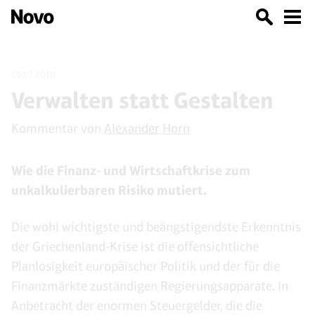
09.07.2010
Verwalten statt Gestalten
Kommentar von
Alexander Horn
Wie die Finanz- und Wirtschaftkrise zum
unkalkulierbaren Risiko mutiert.
Die wohl wichtigste und beängstigendste Erkenntnis
der Griechenland-Krise ist die offensichtliche
Planlosigkeit europäischer Politik und der für die
Finanzmärkte zuständigen Regierungsapparate. In
Anbetracht der enormen Steuergelder, die die