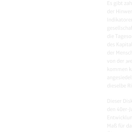
Es gibt za
der Hinwen
Indikatore
gesellscha
die Tagesor
des Kapita
der Mensch
von der ‚we
kommen kan
angesiedel
dieselbe R
Dieser Dis
den 40er-J
Entwicklun
Maß für da