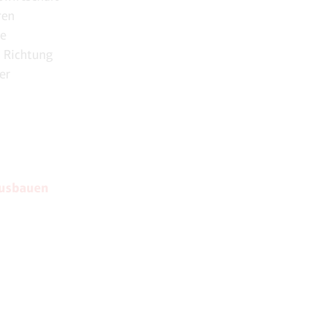
ren
le
n Richtung
er
ausbauen