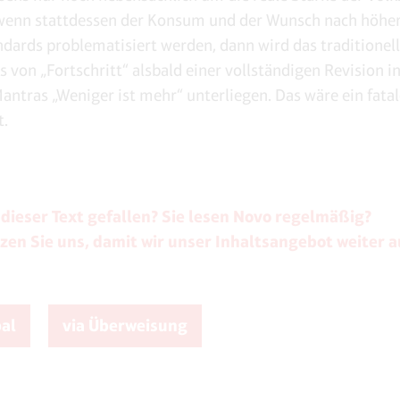
 wenn stattdessen der Konsum und der Wunsch nach höhe
dards problematisiert werden, dann wird das traditionel
s von „Fortschritt“ alsbald einer vollständigen Revision i
Mantras „Weniger ist mehr“ unterliegen. Das wäre ein fatal
t.
 dieser Text gefallen? Sie lesen Novo regelmäßig?
zen Sie uns, damit wir unser Inhaltsangebot weiter 
pal
via Überweisung