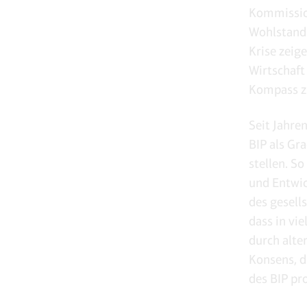
Kommission
Wohlstands
Krise zeig
Wirtschaft
Kompass zu
Seit Jahre
BIP als Gr
stellen. S
und Entwic
des gesell
dass in vi
durch alte
Konsens, d
des BIP pr