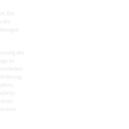
en. Die
, die
rlässigen
deutung des
rage zu
mmenarbeit
Förderung
gebnis,
schritt
 einen
wie etwa