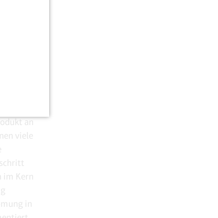
s oder
befinden
eit
ektive
eich sein.
größe zur
rodukt an
nen viele
e
schritt
n im Kern
ng
römung in
entiert,