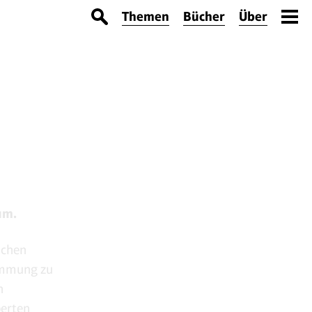
Themen
Bücher
Über
um.
ichen
immung zu
n
perten