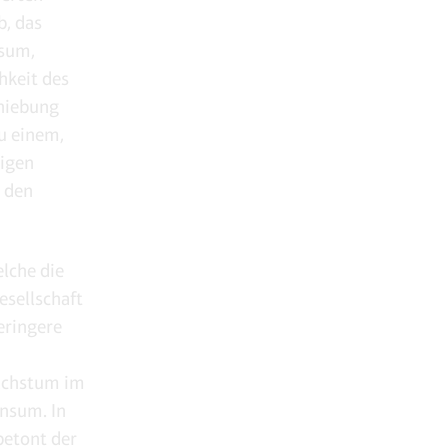
b, das
nsum,
hkeit des
chiebung
u einem,
tigen
r den
elche die
esellschaft
eringere
wachstum im
nsum. In
betont der