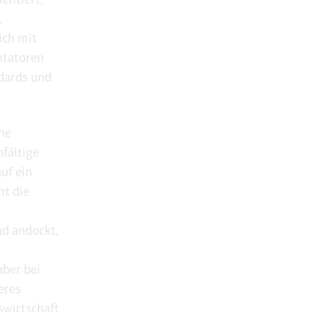
,
ich mit
ntatoren
dards und
he
nfältige
uf ein
ht die
d andockt,
ber bei
eres
swirtschaft