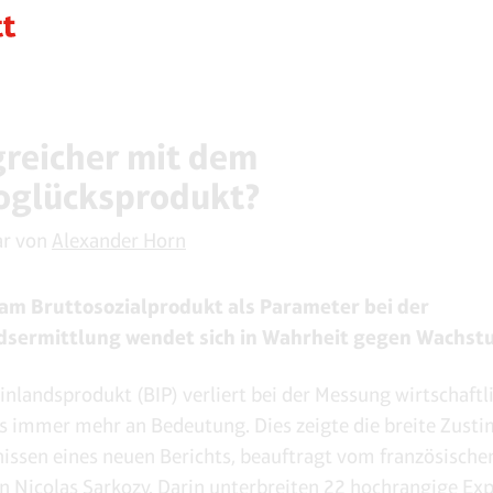
greicher mit dem
oglücksprodukt?
r von
Alexander Horn
k am Bruttosozialprodukt als Parameter bei der
sermittlung wendet sich in Wahrheit gegen Wachst
inlandsprodukt (BIP) verliert bei der Messung wirtschaftl
 immer mehr an Bedeutung. Dies zeigte die breite Zust
issen eines neuen Berichts, beauftragt vom französische
n Nicolas Sarkozy. Darin unterbreiten 22 hochrangige Ex