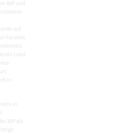
vom BIP und
richteten
lande auf
he Variante
riedenheit
ie ein Land
smus
urt
rd in
reits in
er
es BIP als
chtige