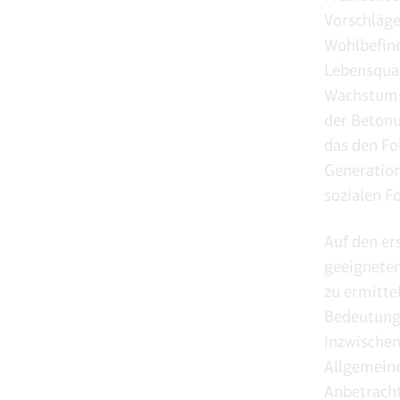
Vorschläge
Wohlbefind
Lebensqual
Wachstums 
der Betonu
das den Fo
Generation
sozialen Fo
Auf den ers
geeigneten
zu ermitte
Bedeutung,
inzwischen
Allgemein
Anbetracht