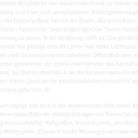
hlreiche Beispiele für den anhaltenden Trend zur Abkehr 
dung zu stärker auch am subjektiven Wohlergehen ausge
n. Die Deutsche Bank hat mit der Studie „Die breite Basis
ftlichen Fortschritts“ dazu beigetragen, das Thema hierzu
dnung zu setzen. In der Einleitung heißt es: „Die‚glücklic
lismus‘ hat gezeigt, dass die Länder mit hoher Lebenszuf
en viele Gemeinsamkeiten aufweisen. Offen blieb aber, w
niger glücklichen‘ zur ‚glücklichen Variante‘ des Kapitali
n.“ (4) Und im ebenfalls in der Bankenmetropole Frankf
ten Verein „Zentrum für gesellschaftlichen Fortschritt“ wi
ichtung geforscht. (5)
kurs schlägt sich auch in der akademischen Welt nieder. Be
ahren bezweifelte der Nobelpreisträger und Pionier bei d
g wirtschaftlicher Maßgrößen, Simon Kuznets, den Sinn d
s Wohlergehen. Ebenso kritische Meinungen vertraten wi