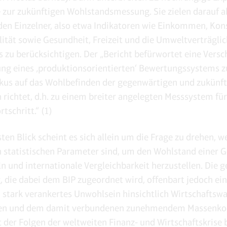
 zur zukünftigen Wohlstandsmessung. Sie zielen darauf a
en Einzelner, also etwa Indikatoren wie Einkommen, Ko
ität sowie Gesundheit, Freizeit und die Umweltverträglic
zu berücksichtigen. Der „Bericht befürwortet eine Vers
ng eines ‚produktionsorientierten‘ Bewertungssystems z
kus auf das Wohlbefinden der gegenwärtigen und zukünf
 richtet, d.h. zu einem breiter angelegten Messsystem fü
rtschritt.“ (1)
ten Blick scheint es sich allein um die Frage zu drehen, w
 statistischen Parameter sind, um den Wohlstand einer G
ln und internationale Vergleichbarkeit herzustellen. Die g
 die dabei dem BIP zugeordnet wird, offenbart jedoch ein
 stark verankertes Unwohlsein hinsichtlich Wirtschafts
en und dem damit verbundenen zunehmendem Massenko
 der Folgen der weltweiten Finanz- und Wirtschaftskrise 