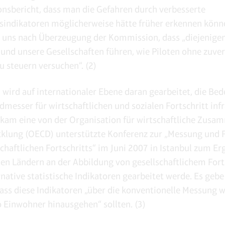
sbericht, dass man die Gefahren durch verbesserte
indikatoren möglicherweise hätte früher erkennen könn
e uns nach Überzeugung der Kommission, dass „diejenigen
 und unsere Gesellschaften führen, wie Piloten ohne zuve
 steuern versuchen“. (2)
n wird auf internationaler Ebene daran gearbeitet, die Be
admesser für wirtschaftlichen und sozialen Fortschritt inf
o kam eine von der Organisation für wirtschaftliche Zusa
klung (OECD) unterstützte Konferenz zur „Messung und 
schaftlichen Fortschritts“ im Juni 2007 in Istanbul zum Er
elen Ländern an der Abbildung von gesellschaftlichem Fort
rnative statistische Indikatoren gearbeitet werde. Es gebe
ass diese Indikatoren „über die konventionelle Messung 
o Einwohner hinausgehen“ sollten. (3)