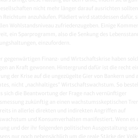
Gesellschaften nicht mehr länger darauf ausrichten sollten
n Reichtum anzuhäufen. Plädiert wird stattdessen dafür, s
llen Wohlstandsniveau zufriedenzugeben. Einige Komme
eit, ein Sparprogramm, also die Senkung des Lebensstan
ungshaltungen, einzufordern.
r gegenwärtigen Finanz- und Wirtschaftskrise haben solc
gen an Kraft gewonnen. Hintergrund dafür ist die recht ei
ung der Krise auf die ungezügelte Gier von Bankern und a
s, nicht „nachhaltiges“ Wirtschaftswachstum. So beste
ss sich die Beantwortung der Frage nach vernünftiger
smessung zukünftig an einen wachstumsskeptischen Tren
reits in allerlei direkten und indirekten Angriffen auf
swachstum und Konsumverhalten manifestiert. Wenn es a
ung und der ihr folgenden politischen Ausgestaltung uns
ns nur noch nebensächlich um die reale Stärke der Volk