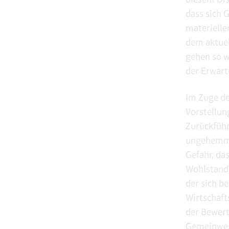
dass sich 
materielle
dem aktue
gehen so w
der Erwart
Im Zuge de
Vorstellun
Zurückführ
ungehemmte
Gefahr, da
Wohlstand
der sich be
Wirtschaft
der Bewert
Gemeinwese