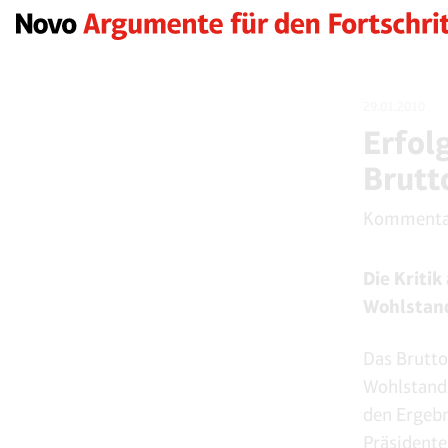
29.01.2010
Erfol
Brutt
Kommenta
Die Kriti
Wohlstand
Das Brutto
Wohlstands
den Ergebn
Präsidente