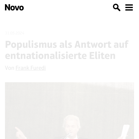
31.05.2024
Populismus als Antwort auf
entnationalisierte Eliten
Von
Frank Furedi